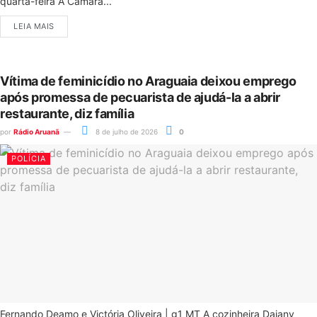
quarta-feira A Câmara...
LEIA MAIS
Vítima de feminicídio no Araguaia deixou emprego
após promessa de pecuarista de ajudá-la a abrir
restaurante, diz família
por
Rádio Aruanã
8 de julho de 2026
0
POLÍCIA
Fernando Deamo e Victória Oliveira | g1 MT A cozinheira Daiany