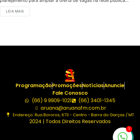
planejamento para ampliar a oferta de vagas na rede pública...
LEIA MAIS
Programação
Promoções
Notícias
Anuncie
Fale Conosco
(66) 9 9909-1021
(66) 3401-1345
aruana@aruanafm.com.br
Endereço: Rua Bororos, 673 - Centro - Barra do Garças / MT
2024 | Todos Direitos Reservados
1