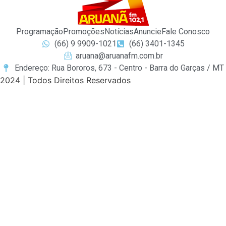
Programação
Promoções
Notícias
Anuncie
Fale Conosco
(66) 9 9909-1021
(66) 3401-1345
aruana@aruanafm.com.br
Endereço: Rua Bororos, 673 - Centro - Barra do Garças / MT
2024 | Todos Direitos Reservados
t güncel giriş
starzbet giriş
starzbet
starzbet güncel giriş
s