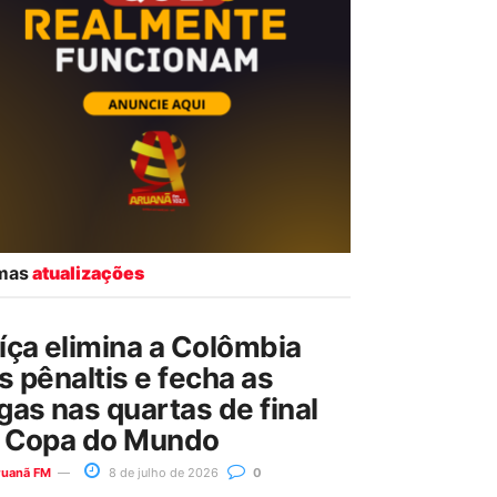
imas
atualizações
íça elimina a Colômbia
s pênaltis e fecha as
gas nas quartas de final
 Copa do Mundo
ruanã FM
8 de julho de 2026
0