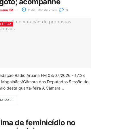
goto; acompanhe
ruanã FM
8 de julho de 2026
0
LÍTICA
edação Rádio Aruanã FM 08/07/2026 - 17:28
 Magalhães/Câmara dos Deputados Sessão do
rio desta quarta-feira A Câmara...
IA MAIS
tima de feminicídio no