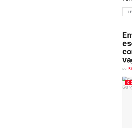
LE
Em
es
co
va
por
R
CI