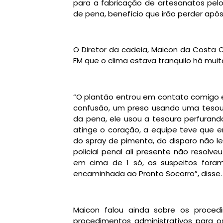
para a fabricação de artesanatos pel
de pena, benefício que irão perder após
O Diretor da cadeia, Maicon da Costa O
FM que o clima estava tranquilo há mui
“O plantão entrou em contato comigo e f
confusão, um preso usando uma tesour
da pena, ele usou a tesoura perfurand
atinge o coração, a equipe teve que en
do spray de pimenta, do disparo não le
policial penal ali presente não resolv
em cima de 1 só, os suspeitos foram
encaminhada ao Pronto Socorro”, disse.
Maicon falou ainda sobre os proced
procedimentos administrativos para os