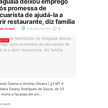
aguaia deixou emprego
ós promessa de
cuarista de ajudá-la a
rir restaurante, diz família
ádio Aruanã
8 de julho de 2026
0
LÍCIA
ando Deamo e Victória Oliveira | g1 MT A
nheira Daiany Rodrigues de Souza, de 33
, morta a facadas em um...
IA MAIS