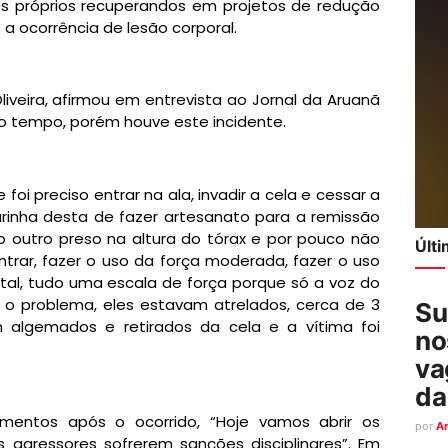
os próprios recuperandos em projetos de redução
 a ocorrência de lesão corporal.
liveira, afirmou em entrevista ao Jornal da Aruanã
to tempo, porém houve este incidente.
oi preciso entrar na ala, invadir a cela e cessar a
inha desta de fazer artesanato para a remissão
o outro preso na altura do tórax e por pouco não
Últ
trar, fazer o uso da força moderada, fazer o uso
tal, tudo uma escala de força porque só a voz do
eu o problema, eles estavam atrelados, cerca de 3
Su
 algemados e retirados da cela e a vítima foi
no
va
da
imentos após o ocorrido, “Hoje vamos abrir os
por
A
 agressores sofrerem sanções disciplinares”. Em