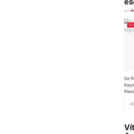
es
por
A
PO
Da R
Kayo
Plená
LE
Ví