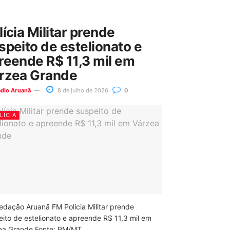
lícia Militar prende
speito de estelionato e
reende R$ 11,3 mil em
rzea Grande
ádio Aruanã
8 de julho de 2026
0
LÍCIA
edação Aruanã FM Polícia Militar prende
eito de estelionato e apreende R$ 11,3 mil em
ea Grande Fonte: PM/MT