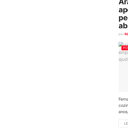
Ar
ap
pe
ab
por
R
PO
Fern
cozi
anos
LE