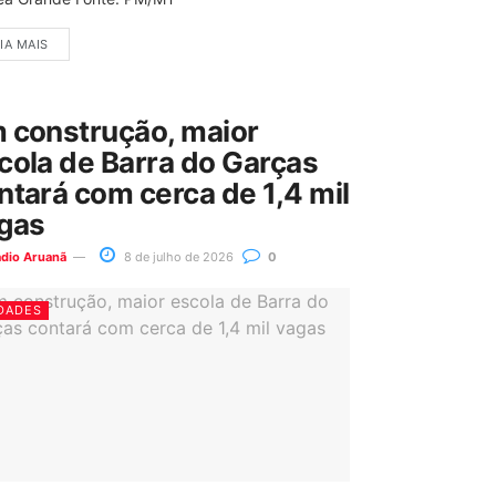
IA MAIS
 construção, maior
cola de Barra do Garças
ntará com cerca de 1,4 mil
gas
ádio Aruanã
8 de julho de 2026
0
DADES