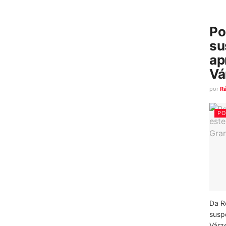
Po
su
ap
Vá
por
R
PO
Da R
susp
Várz