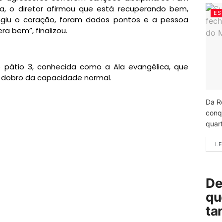
a, o diretor afirmou que está recuperando bem,
ES
ngiu o coração, foram dados pontos e a pessoa
ra bem”, finalizou.
 pátio 3, conhecida como a Ala evangélica, que
 dobro da capacidade normal.
Da R
conq
quart
LE
De
qu
ta