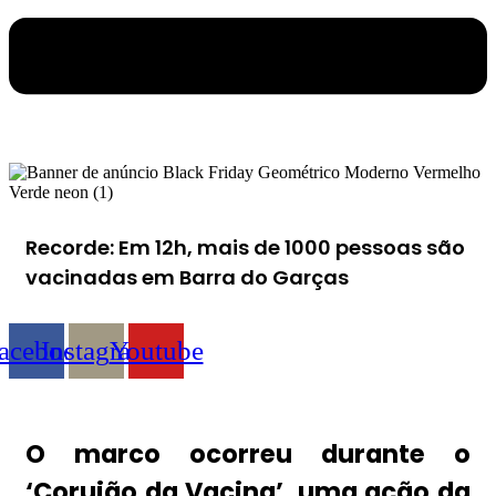
Recorde: Em 12h, mais de 1000 pessoas são
vacinadas em Barra do Garças
acebook
Instagram
Youtube
O marco ocorreu durante o
‘Corujão da Vacina’, uma ação da