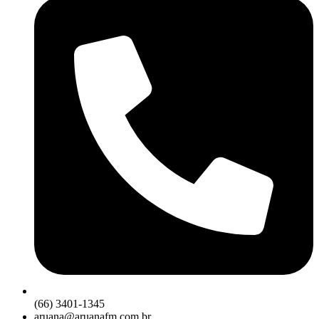
(66) 3401-1345
aruana@aruanafm.com.br