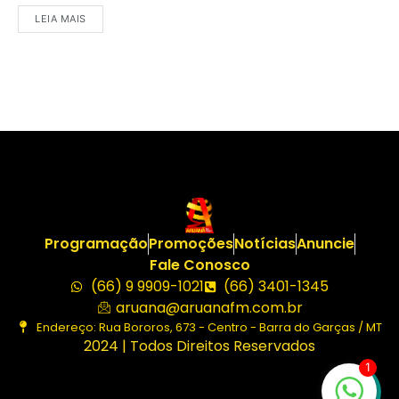
LEIA MAIS
Programação
Promoções
Notícias
Anuncie
Fale Conosco
(66) 9 9909-1021
(66) 3401-1345
aruana@aruanafm.com.br
Endereço: Rua Bororos, 673 - Centro - Barra do Garças / MT
2024 | Todos Direitos Reservados
1