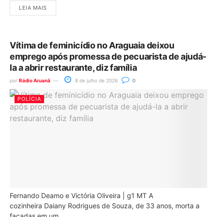
LEIA MAIS
Vítima de feminicídio no Araguaia deixou
emprego após promessa de pecuarista de ajudá-
la a abrir restaurante, diz família
por
Rádio Aruanã
8 de julho de 2026
0
POLÍCIA
Fernando Deamo e Victória Oliveira | g1 MT A
cozinheira Daiany Rodrigues de Souza, de 33 anos, morta a
facadas em um...