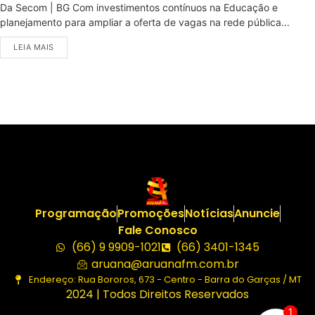
Da Secom | BG Com investimentos contínuos na Educação e
planejamento para ampliar a oferta de vagas na rede pública...
LEIA MAIS
Programação
Promoções
Notícias
Anuncie
Fale Conosco
(66) 9 9909-1021
(66) 3401-1345
aruana@aruanafm.com.br
Endereço: Rua Bororos, 673 - Centro - Barra do Garças / MT
2024 | Todos Direitos Reservados
1