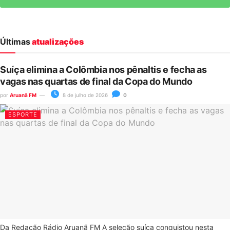
Últimas
atualizações
Suíça elimina a Colômbia nos pênaltis e fecha as
vagas nas quartas de final da Copa do Mundo
por
Aruanã FM
8 de julho de 2026
0
ESPORTE
Da Redação Rádio Aruanã FM A seleção suíça conquistou nesta