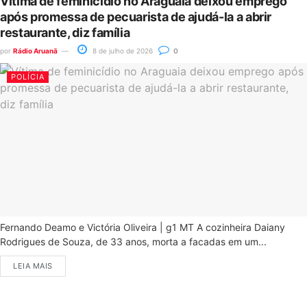
Vítima de feminicídio no Araguaia deixou emprego
após promessa de pecuarista de ajudá-la a abrir
restaurante, diz família
por
Rádio Aruanã
8 de julho de 2026
0
POLÍCIA
Fernando Deamo e Victória Oliveira | g1 MT A cozinheira Daiany
Rodrigues de Souza, de 33 anos, morta a facadas em um...
LEIA MAIS