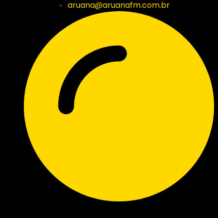
aruana@aruanafm.com.br