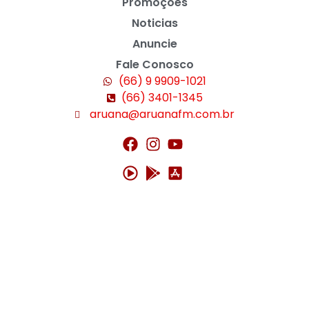
Promoções
Noticias
Anuncie
Fale Conosco
(66) 9 9909-1021
(66) 3401-1345
aruana@aruanafm.com.br
bedava
hack
torrent
crack |
siteye git
buraya tıkla
link
webs