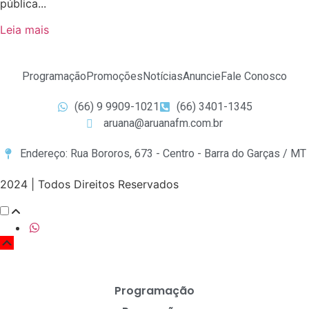
pública...
Leia mais
Programação
Promoções
Notícias
Anuncie
Fale Conosco
(66) 9 9909-1021
(66) 3401-1345
aruana@aruanafm.com.br
Endereço: Rua Bororos, 673 - Centro - Barra do Garças / MT
2024 | Todos Direitos Reservados
Scroll
Up
Programação