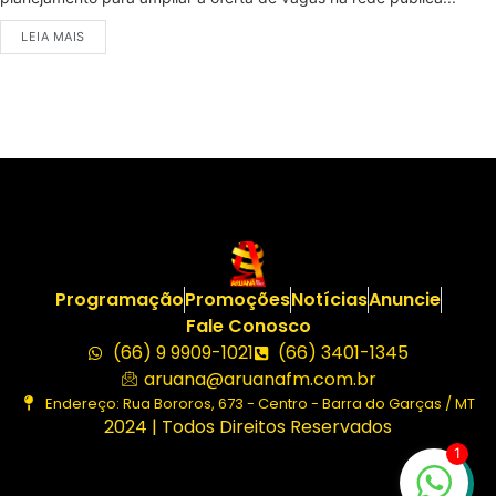
LEIA MAIS
Programação
Promoções
Notícias
Anuncie
Fale Conosco
(66) 9 9909-1021
(66) 3401-1345
aruana@aruanafm.com.br
Endereço: Rua Bororos, 673 - Centro - Barra do Garças / MT
2024 | Todos Direitos Reservados
1