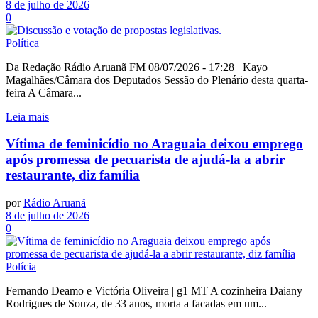
8 de julho de 2026
0
Política
Da Redação Rádio Aruanã FM 08/07/2026 - 17:28 Kayo
Magalhães/Câmara dos Deputados Sessão do Plenário desta quarta-
feira A Câmara...
Leia mais
Vítima de feminicídio no Araguaia deixou emprego
após promessa de pecuarista de ajudá-la a abrir
restaurante, diz família
por
Rádio Aruanã
8 de julho de 2026
0
Polícia
Fernando Deamo e Victória Oliveira | g1 MT A cozinheira Daiany
Rodrigues de Souza, de 33 anos, morta a facadas em um...