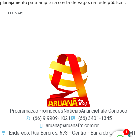
planejamento para ampliar a oferta de vagas na rede pública...
LEIA MAIS
Programação
Promoções
Notícias
Anuncie
Fale Conosco
(66) 9 9909-1021
(66) 3401-1345
aruana@aruanafm.com.br
1
Endereço: Rua Bororos, 673 - Centro - Barra do Garças / MT