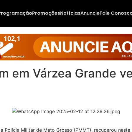
Programação
Promoções
Notícias
Anuncie
Fale Conosc
 em Várzea Grande veí
a Polícia Militar de Mato Grosso (PMMT), recuperou nesta 