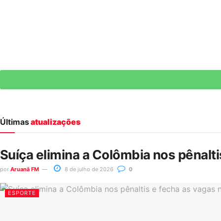
Últimas
atualizações
Suíça elimina a Colômbia nos pênalt
por
Aruanã FM
8 de julho de 2026
0
ESPORTE