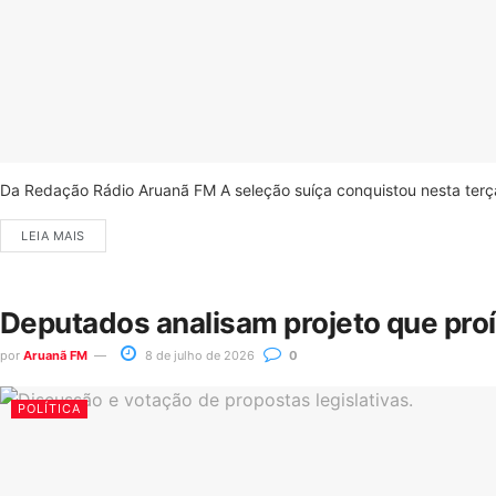
Da Redação Rádio Aruanã FM A seleção suíça conquistou nesta terça-
LEIA MAIS
Deputados analisam projeto que pro
por
Aruanã FM
8 de julho de 2026
0
POLÍTICA