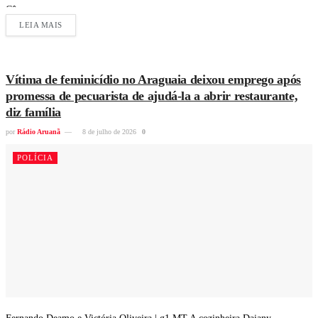
Câmara...
LEIA MAIS
Vítima de feminicídio no Araguaia deixou emprego após
promessa de pecuarista de ajudá-la a abrir restaurante,
diz família
por
Rádio Aruanã
8 de julho de 2026
0
POLÍCIA