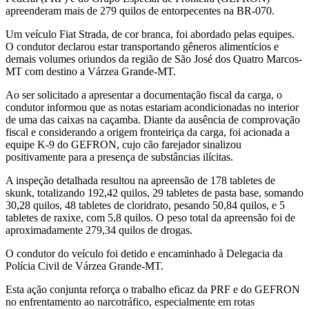
apreenderam mais de 279 quilos de entorpecentes na BR-070.
Um veículo Fiat Strada, de cor branca, foi abordado pelas equipes.
O condutor declarou estar transportando gêneros alimentícios e
demais volumes oriundos da região de São José dos Quatro Marcos-
MT com destino a Várzea Grande-MT.
Ao ser solicitado a apresentar a documentação fiscal da carga, o
condutor informou que as notas estariam acondicionadas no interior
de uma das caixas na caçamba. Diante da ausência de comprovação
fiscal e considerando a origem fronteiriça da carga, foi acionada a
equipe K-9 do GEFRON, cujo cão farejador sinalizou
positivamente para a presença de substâncias ilícitas.
A inspeção detalhada resultou na apreensão de 178 tabletes de
skunk, totalizando 192,42 quilos, 29 tabletes de pasta base, somando
30,28 quilos, 48 tabletes de cloridrato, pesando 50,84 quilos, e 5
tabletes de raxixe, com 5,8 quilos. O peso total da apreensão foi de
aproximadamente 279,34 quilos de drogas.
O condutor do veículo foi detido e encaminhado à Delegacia da
Polícia Civil de Várzea Grande-MT.
Esta ação conjunta reforça o trabalho eficaz da PRF e do GEFRON
no enfrentamento ao narcotráfico, especialmente em rotas