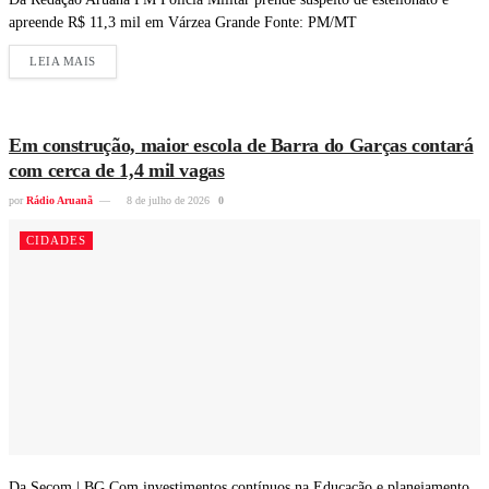
apreende R$ 11,3 mil em Várzea Grande Fonte: PM/MT
LEIA MAIS
Em construção, maior escola de Barra do Garças contará
com cerca de 1,4 mil vagas
por
Rádio Aruanã
8 de julho de 2026
0
CIDADES
Da Secom | BG Com investimentos contínuos na Educação e planejamento