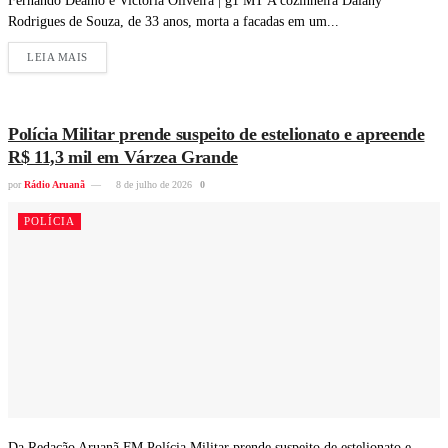
Fernando Deamo e Victória Oliveira | g1 MT A cozinheira Daiany
Rodrigues de Souza, de 33 anos, morta a facadas em um...
LEIA MAIS
Polícia Militar prende suspeito de estelionato e apreende
R$ 11,3 mil em Várzea Grande
por
Rádio Aruanã
8 de julho de 2026
0
POLÍCIA
Da Redação Aruanã FM Polícia Militar prende suspeito de estelionato e