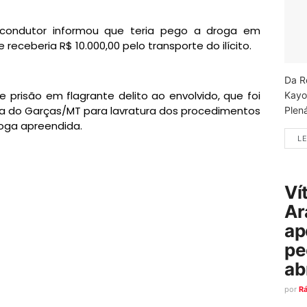
condutor informou que teria pego a droga em
receberia R$ 10.000,00 pelo transporte do ilícito.
Da R
 prisão em flagrante delito ao envolvido, que foi
Kayo
rra do Garças/MT para lavratura dos procedimentos
Plená
roga apreendida.
LE
Ví
Ar
ap
pe
ab
por
R