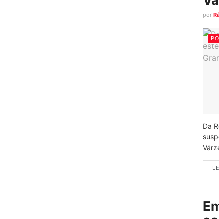
Vá
por
R
PO
Da R
susp
Várz
LE
Em