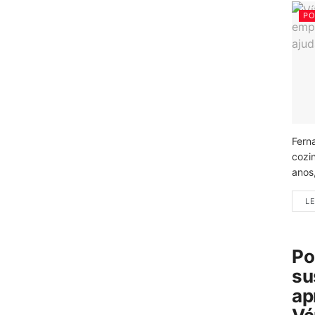
PO
Fern
cozi
anos
LE
Po
su
ap