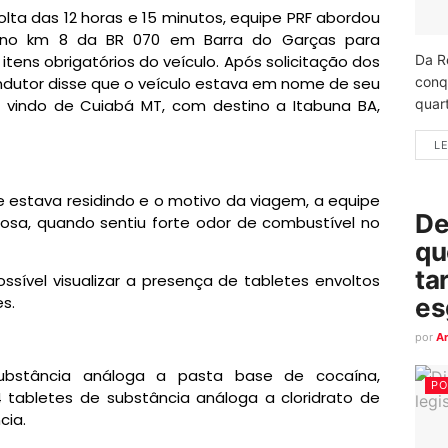
olta das 12 horas e 15 minutos, equipe PRF abordou
a no km 8 da BR 070 em Barra do Garças para
Da R
itens obrigatórios do veículo. Após solicitação dos
conq
ndutor disse que o veículo estava em nome de seu
quart
ia vindo de Cuiabá MT, com destino a Itabuna BA,
LE
e estava residindo e o motivo da viagem, a equipe
De
uciosa, quando sentiu forte odor de combustível no
qu
ta
ssível visualizar a presença de tabletes envoltos
es
s.
por
A
substância análoga a pasta base de cocaína,
PO
4 tabletes de substância análoga a cloridrato de
cia.