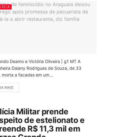
LÍCIA
ando Deamo e Victória Oliveira | g1 MT A
nheira Daiany Rodrigues de Souza, de 33
, morta a facadas em um...
IA MAIS
lícia Militar prende
speito de estelionato e
reende R$ 11,3 mil em