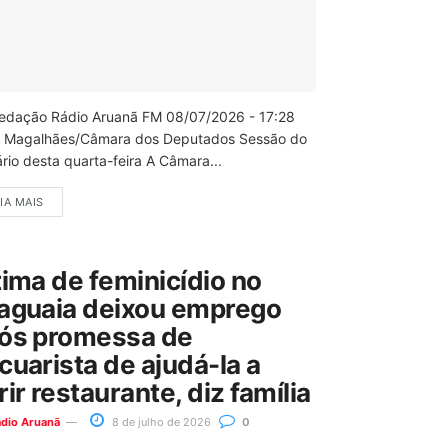
edação Rádio Aruanã FM 08/07/2026 - 17:28
 Magalhães/Câmara dos Deputados Sessão do
rio desta quarta-feira A Câmara...
IA MAIS
tima de feminicídio no
aguaia deixou emprego
ós promessa de
cuarista de ajudá-la a
rir restaurante, diz família
ádio Aruanã
8 de julho de 2026
0