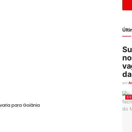
Últ
Su
no
va
da
por
A
ES
varia para Goiânia