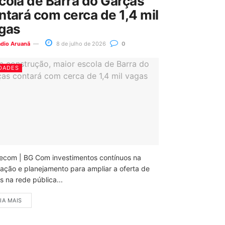
cola de Barra do Garças
ntará com cerca de 1,4 mil
gas
ádio Aruanã
8 de julho de 2026
0
DADES
ecom | BG Com investimentos contínuos na
ação e planejamento para ampliar a oferta de
 na rede pública...
IA MAIS