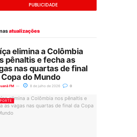
PUBLICIDADE
imas
atualizações
íça elimina a Colômbia
s pênaltis e fecha as
gas nas quartas de final
 Copa do Mundo
ruanã FM
8 de julho de 2026
0
PORTE