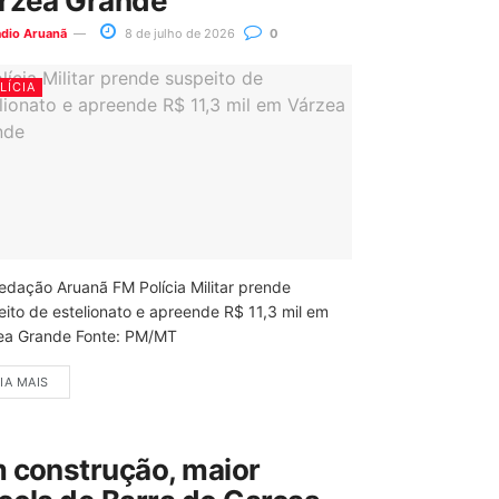
rzea Grande
ádio Aruanã
8 de julho de 2026
0
LÍCIA
edação Aruanã FM Polícia Militar prende
eito de estelionato e apreende R$ 11,3 mil em
ea Grande Fonte: PM/MT
IA MAIS
 construção, maior