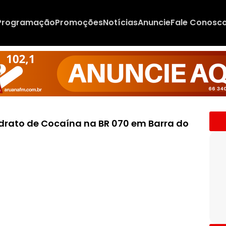
Programação
Promoções
Notícias
Anuncie
Fale Conosc
idrato de Cocaína na BR 070 em Barra do