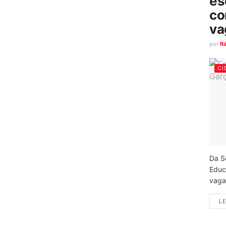
es
co
va
por
R
CI
Da S
Educ
vagas
LE