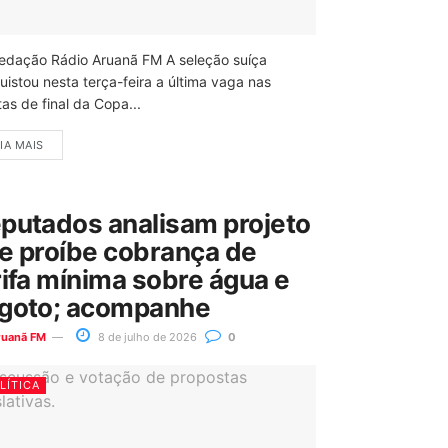
edação Rádio Aruanã FM A seleção suíça
uistou nesta terça-feira a última vaga nas
as de final da Copa...
IA MAIS
putados analisam projeto
e proíbe cobrança de
rifa mínima sobre água e
goto; acompanhe
ruanã FM
8 de julho de 2026
0
LÍTICA