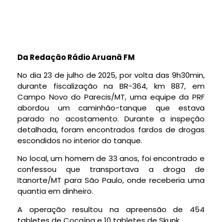
Da Redação Rádio Aruanã FM
No dia 23 de julho
de 2025
, por volta das 9h30min,
durante
fiscalização
na BR-364, km 887, em
Campo Novo do Parecis/MT, uma equipe da PRF
abordou um caminhão-tanque
que estava
parado no acostamento. Durante a inspeção
detalhada, foram encontrados fardos de drogas
escondidos no interior do tanque.
No local, um homem de 33 anos, foi encontrado e
confessou que transportava a droga de
Itanorte/MT para São Paulo, onde receberia uma
quantia em dinheiro.
A o
peração resultou na apreensão de 454
tabletes de Cocaína e 10 tabletes de Skunk.