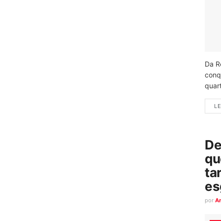
Da R
conq
quart
LE
De
qu
ta
es
por
A