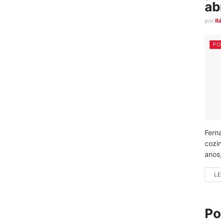
ab
por
R
PO
Fern
cozi
anos
LE
Po