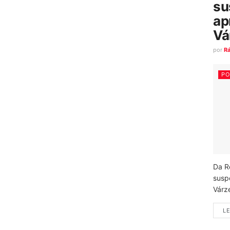
su
ap
Vá
por
R
PO
Da R
susp
Várz
LE