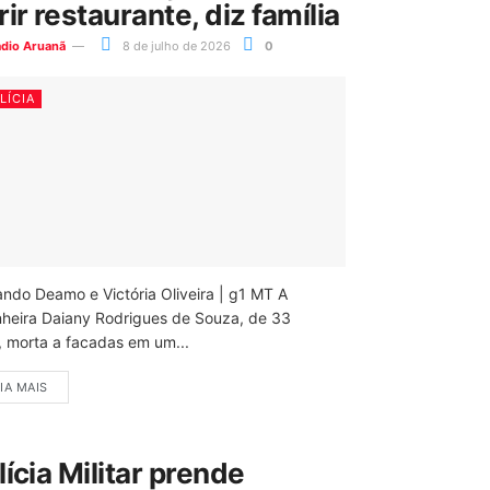
rir restaurante, diz família
ádio Aruanã
8 de julho de 2026
0
LÍCIA
ando Deamo e Victória Oliveira | g1 MT A
nheira Daiany Rodrigues de Souza, de 33
, morta a facadas em um...
IA MAIS
lícia Militar prende