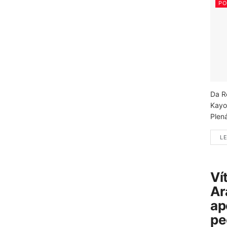
PO
Da R
Kayo
Plená
LE
Ví
Ar
ap
pe