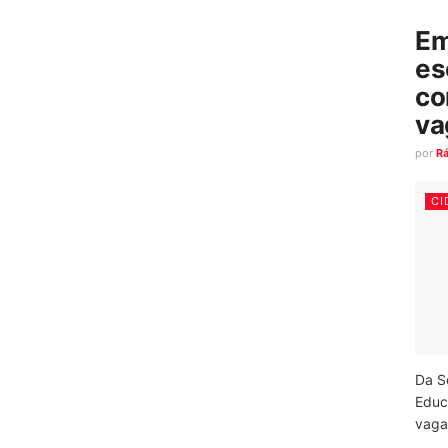
Em
es
co
va
por
R
CI
Da S
Educ
vagas