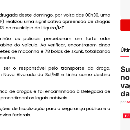
madrugada deste domingo, por volta das 00h30, uma
RF) realizou uma significativa apreensão de drogas
3, no município de Itiquira/MT.
nhão os policiais perceberam um forte odor
bine do veículo. Ao verificar, encontraram cinco
Últ
etes de maconha e 78 bolas de skunk, totalizando
centes.
Su
ser o responsável pelo transporte da droga,
 Nova Alvorada do Sul/MS e tinha como destino
no
va
 tráfico de drogas e foi encaminhado à Delegacia de
da
s procedimentos legais cabíveis.
por
A
ões de fiscalização para a segurança pública e a
vias federais.
ES