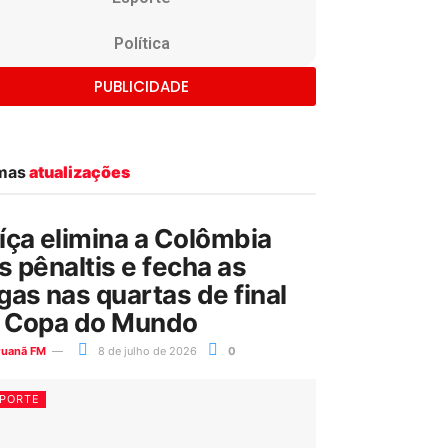
Política
PUBLICIDADE
imas
atualizações
íça elimina a Colômbia
s pênaltis e fecha as
gas nas quartas de final
 Copa do Mundo
ruanã FM
8 de julho de 2026
0
PORTE