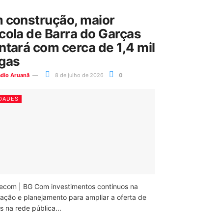
 construção, maior
cola de Barra do Garças
ntará com cerca de 1,4 mil
gas
ádio Aruanã
8 de julho de 2026
0
DADES
ecom | BG Com investimentos contínuos na
ação e planejamento para ampliar a oferta de
 na rede pública...