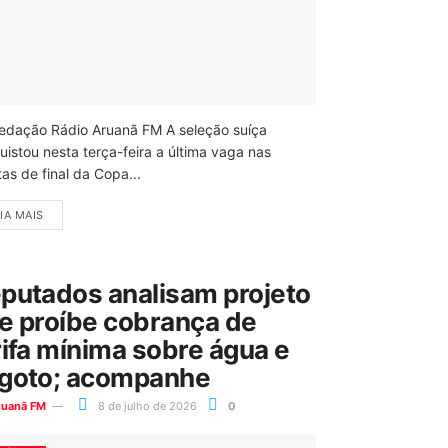
edação Rádio Aruanã FM A seleção suíça
uistou nesta terça-feira a última vaga nas
as de final da Copa...
IA MAIS
putados analisam projeto
e proíbe cobrança de
rifa mínima sobre água e
goto; acompanhe
ruanã FM
8 de julho de 2026
0