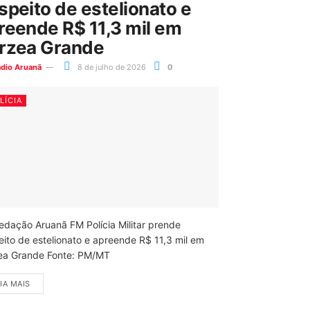
speito de estelionato e
reende R$ 11,3 mil em
rzea Grande
ádio Aruanã
8 de julho de 2026
0
LÍCIA
edação Aruanã FM Polícia Militar prende
eito de estelionato e apreende R$ 11,3 mil em
ea Grande Fonte: PM/MT
IA MAIS