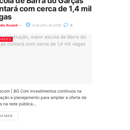
cola de Barra do Garças
ntará com cerca de 1,4 mil
gas
ádio Aruanã
8 de julho de 2026
0
DADES
ecom | BG Com investimentos contínuos na
ação e planejamento para ampliar a oferta de
 na rede pública...
IA MAIS