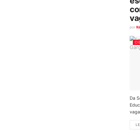
es
co
va
por
R
CI
Da S
Educ
vagas
LE