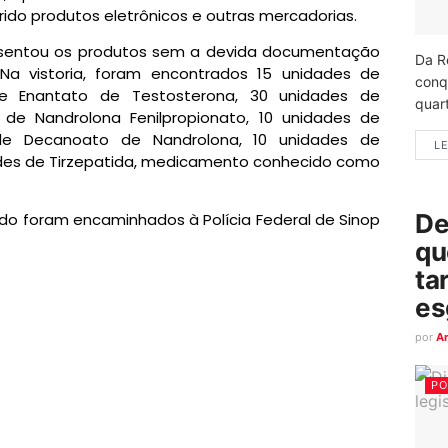
irido produtos eletrônicos e outras mercadorias.
resentou os produtos sem a devida documentação
Da R
 Na vistoria, foram encontrados 15 unidades de
conq
e Enantato de Testosterona, 30 unidades de
quart
 de Nandrolona Fenilpropionato, 10 unidades de
de Decanoato de Nandrolona, 10 unidades de
LE
dades de Tirzepatida, medicamento conhecido como
De
do foram encaminhados à Polícia Federal de Sinop
qu
ta
es
por
A
PO