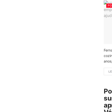
PO
Fern
cozi
anos
LE
Po
su
ap