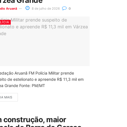
rzea Grande
ádio Aruanã
8 de julho de 2026
0
LÍCIA
edação Aruanã FM Polícia Militar prende
eito de estelionato e apreende R$ 11,3 mil em
ea Grande Fonte: PM/MT
IA MAIS
 construção, maior