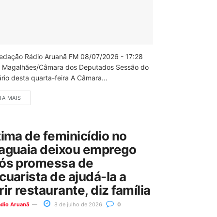
edação Rádio Aruanã FM 08/07/2026 - 17:28
 Magalhães/Câmara dos Deputados Sessão do
rio desta quarta-feira A Câmara...
IA MAIS
tima de feminicídio no
aguaia deixou emprego
ós promessa de
cuarista de ajudá-la a
rir restaurante, diz família
ádio Aruanã
8 de julho de 2026
0