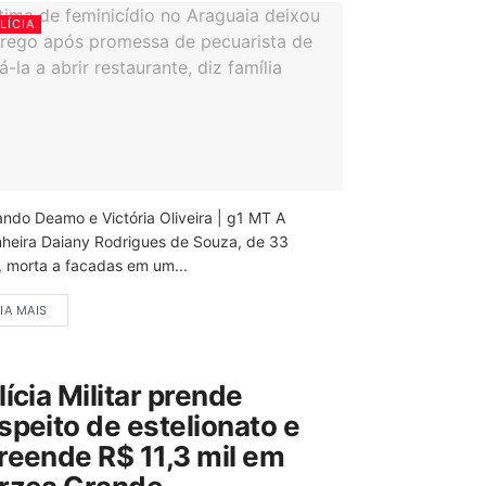
LÍCIA
ando Deamo e Victória Oliveira | g1 MT A
nheira Daiany Rodrigues de Souza, de 33
, morta a facadas em um...
IA MAIS
lícia Militar prende
speito de estelionato e
reende R$ 11,3 mil em