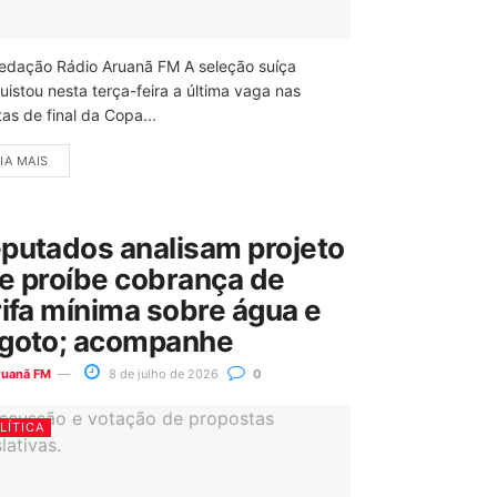
edação Rádio Aruanã FM A seleção suíça
uistou nesta terça-feira a última vaga nas
as de final da Copa...
IA MAIS
putados analisam projeto
e proíbe cobrança de
rifa mínima sobre água e
goto; acompanhe
ruanã FM
8 de julho de 2026
0
LÍTICA