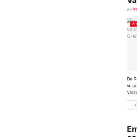
Vá
por
R
PO
Da R
susp
Várz
LE
Em