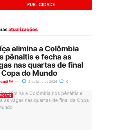
PUBLICIDADE
imas
atualizações
íça elimina a Colômbia
s pênaltis e fecha as
gas nas quartas de final
 Copa do Mundo
ruanã FM
8 de julho de 2026
0
PORTE