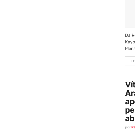
Da R
Kayo
Plená
LE
Ví
Ar
ap
pe
ab
por
R