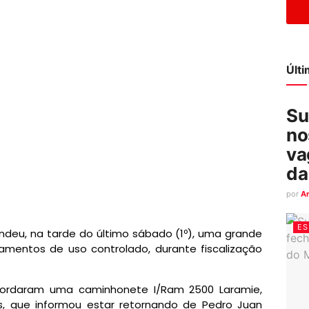
Últ
Su
no
va
da
por
A
ES
eendeu, na tarde do último sábado (1º), uma grande
mentos de uso controlado, durante fiscalização
 abordaram uma caminhonete I/Ram 2500 Laramie,
 que informou estar retornando de Pedro Juan