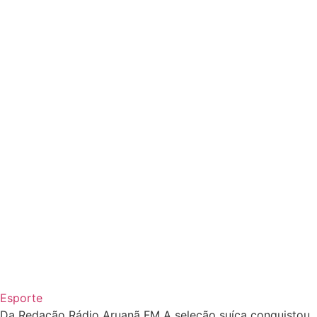
Esporte
Da Redação Rádio Aruanã FM A seleção suíça conquistou