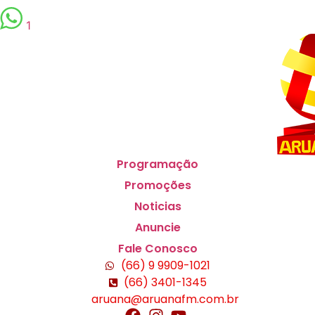
1
Scroll
Up
Programação
Promoções
Noticias
Anuncie
Fale Conosco
(66) 9 9909-1021
(66) 3401-1345
aruana@aruanafm.com.br