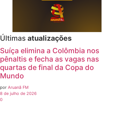
Últimas
atualizações
Suíça elimina a Colômbia nos
pênaltis e fecha as vagas nas
quartas de final da Copa do
Mundo
por
Aruanã FM
8 de julho de 2026
0