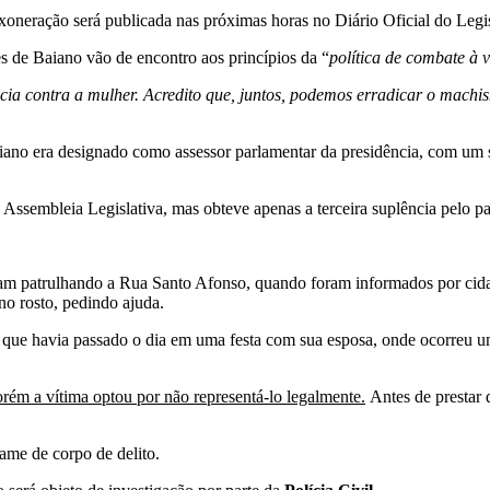
neração será publicada nas próximas horas no Diário Oficial do Legisla
es de Baiano vão de encontro aos princípios da “
política de combate à 
ia contra a mulher. Acredito que, juntos, podemos erradicar o machi
aiano era designado como assessor parlamentar da presidência, com um 
 Assembleia Legislativa, mas obteve apenas a terceira suplência pelo p
avam patrulhando a Rua Santo Afonso, quando foram informados por ci
no rosto, pedindo ajuda.
que havia passado o dia em uma festa com sua esposa, onde ocorreu um
rém a vítima optou por não representá-lo legalmente.
Antes de prestar 
xame de corpo de delito.