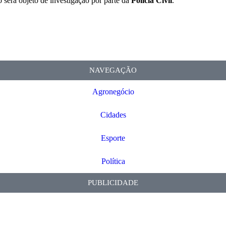
o será objeto de investigação por parte da
Polícia Civil
.
NAVEGAÇÃO
Agronegócio
Cidades
Esporte
Política
PUBLICIDADE