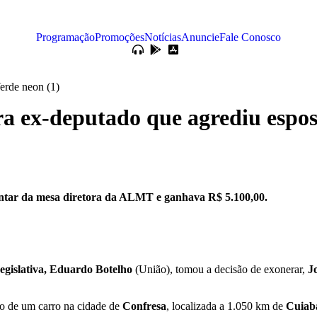
Programação
Promoções
Notícias
Anuncie
Fale Conosco
ra ex-deputado que agrediu espo
entar da mesa diretora da ALMT e ganhava R$ 5.100,00.
egislativa, Eduardo Botelho
(União), tomou a decisão de exonerar,
J
ro de um carro na cidade de
Confresa
, localizada a 1.050 km de
Cuiab