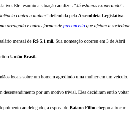
tivo. Ele resumiu a situação ao dizer: “
Já estamos exonerando
“.
violência contra a mulher
” defendida pela
Assembleia Legislativa
.
smo arraigado e outras formas de
preconceito
que afetam a sociedade
salário mensal de
R$ 5,1 mil
. Sua nomeação ocorreu em 3 de Abril
artido
União Brasil.
dadãos locais sobre um homem agredindo uma mulher em um veículo.
 desentendimento por um motivo trivial. Eles decidiram então voltar
depoimento ao delegado, a esposa de
Baiano Filho
chegou a trocar