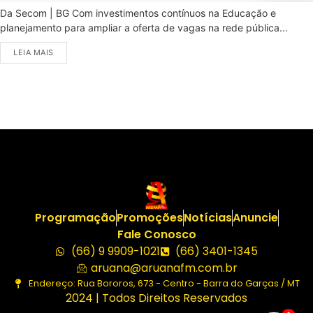
Da Secom | BG Com investimentos contínuos na Educação e
planejamento para ampliar a oferta de vagas na rede pública...
LEIA MAIS
Programação
Promoções
Notícias
Anuncie
Fale Conosco
(66) 9 9909-1021
(66) 3401-1345
aruana@aruanafm.com.br
Endereço: Rua Bororos, 673 - Centro - Barra do Garças / MT
2024 | Todos Direitos Reservados