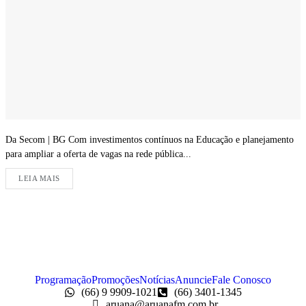
Da Secom | BG Com investimentos contínuos na Educação e planejamento
para ampliar a oferta de vagas na rede pública...
LEIA MAIS
Programação
Promoções
Notícias
Anuncie
Fale Conosco
(66) 9 9909-1021
(66) 3401-1345
aruana@aruanafm.com.br