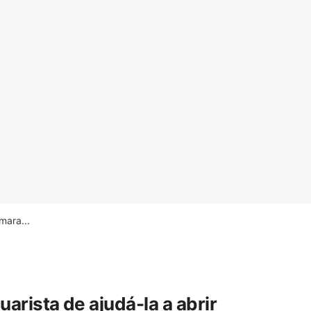
ara...
rista de ajudá-la a abrir