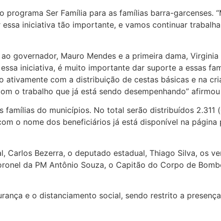
o programa Ser Família para as famílias barra-garcenses. 
essa iniciativa tão importante, e vamos continuar trabalh
ceu ao governador, Mauro Mendes e a primeira dama, Virgini
essa iniciativa, é muito importante dar suporte a essas fam
o ativamente com a distribuição de cestas básicas e na cr
com o trabalho que já está sendo desempenhando” afirmou a
amílias do municípios. No total serão distribuídos 2.311 (
m o nome dos beneficiários já está disponível na página pri
 Carlos Bezerra, o deputado estadual, Thiago Silva, os ve
 coronel da PM Antônio Souza, o Capitão do Corpo de Bombe
rança e o distanciamento social, sendo restrito a presenç