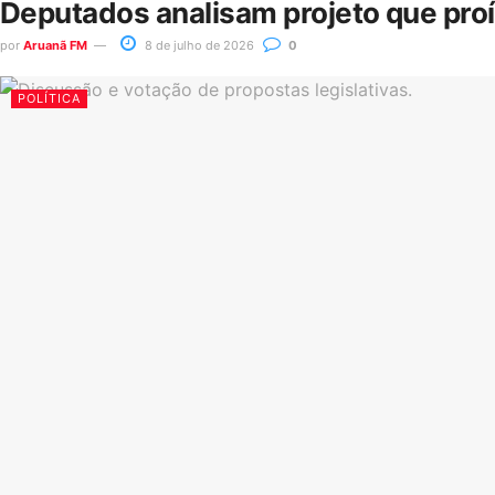
Deputados analisam projeto que pro
por
Aruanã FM
8 de julho de 2026
0
POLÍTICA