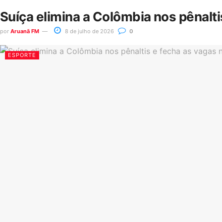
Suíça elimina a Colômbia nos pênalt
por
Aruanã FM
8 de julho de 2026
0
ESPORTE