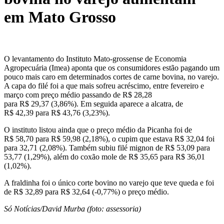
em Mato Grosso
O levantamento do Instituto Mato-grossense de Economia
Agropecuária (
Imea
) aponta que os consumidores estão pagando um
pouco mais caro em determinados cortes de carne bovina, no varejo.
A capa do filé foi a que mais sofreu acréscimo, entre
fevereiro e
março com preço médio passando de R$
28,28
para
R$
29,37
(
3,86%
). Em seguida aparece a alcatra, de
R$
42,39
para R$
43,76
(
3,23%)
.
O instituto listou ainda que o preço médio da Picanha foi de
R$
58,70 para R$ 59,98 (2,18%), o cupim que estava R$ 32,04 foi
para 32,71 (2,08%). Também subiu filé mignon de R$ 53,09 para
53,77 (1,29%), além do coxão mole de R$ 35,65 para R$ 36,01
(1,02%).
A fraldinha foi o único corte bovino no varejo que teve queda e foi
de R$
32,89 para R$ 32,64 (-0,77%) o preço médio.
Só Notícias/David Murba (foto: assessoria)