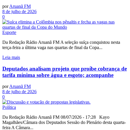
por
Aruanã FM
8 de julho de 2026
0
Esporte
Da Redação Rádio Aruanã FM A seleção suíça conquistou nesta
terça-feira a última vaga nas quartas de final da Copa...
Leia mais
Deputados analisam projeto que proíbe cobrança de
tarifa mínima sobre água e esgoto; acompanhe
por
Aruanã FM
8 de julho de 2026
0
Política
Da Redação Rádio Aruanã FM 08/07/2026 - 17:28 Kayo
Magalhães/Câmara dos Deputados Sessão do Plenário desta quarta-
feira A Câmara...