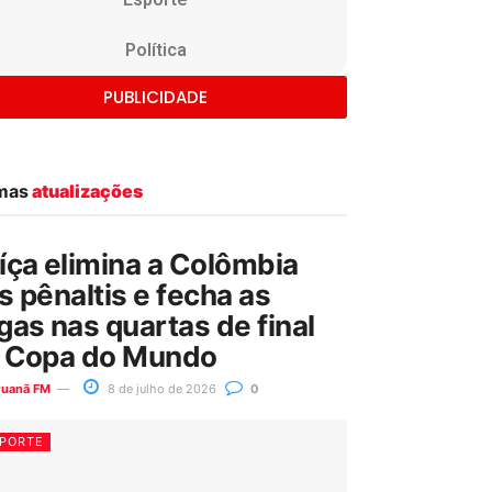
Política
PUBLICIDADE
imas
atualizações
íça elimina a Colômbia
s pênaltis e fecha as
gas nas quartas de final
 Copa do Mundo
ruanã FM
8 de julho de 2026
0
PORTE