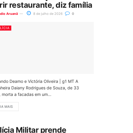
rir restaurante, diz família
ádio Aruanã
8 de julho de 2026
0
LÍCIA
ando Deamo e Victória Oliveira | g1 MT A
nheira Daiany Rodrigues de Souza, de 33
, morta a facadas em um...
IA MAIS
lícia Militar prende