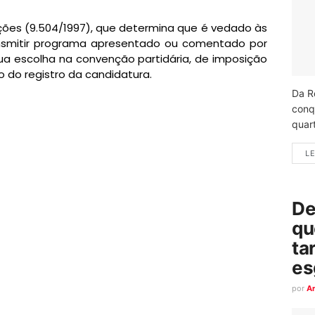
eições (9.504/1997), que determina que é vedado às
ansmitir programa apresentado ou comentado por
ua escolha na convenção partidária, de imposição
 do registro da candidatura.
Da R
conq
quart
LE
De
qu
ta
es
por
A