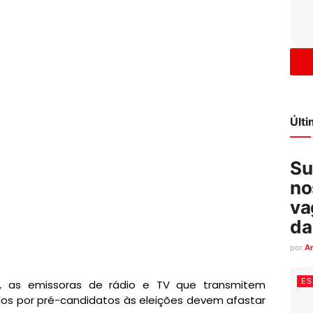
Últ
Su
no
va
da
por
A
ES
0), as emissoras de rádio e TV que transmitem
s por pré-candidatos às eleições devem afastar