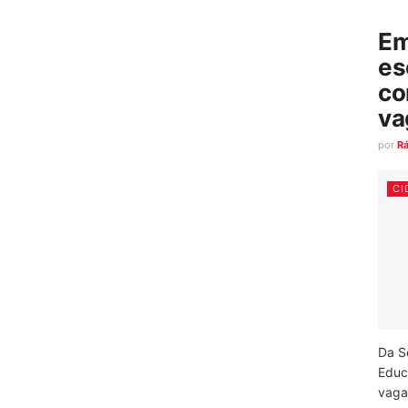
Em
es
co
va
por
R
CI
Da S
Educ
vagas