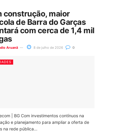
 construção, maior
cola de Barra do Garças
ntará com cerca de 1,4 mil
gas
ádio Aruanã
8 de julho de 2026
0
DADES
ecom | BG Com investimentos contínuos na
ação e planejamento para ampliar a oferta de
 na rede pública...