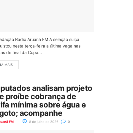
edação Rádio Aruanã FM A seleção suíça
uistou nesta terça-feira a última vaga nas
as de final da Copa...
IA MAIS
putados analisam projeto
e proíbe cobrança de
rifa mínima sobre água e
goto; acompanhe
ruanã FM
8 de julho de 2026
0