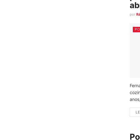
ab
por
R
PO
Fern
cozi
anos
LE
Po