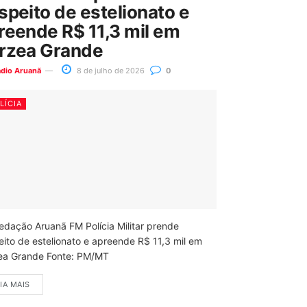
speito de estelionato e
reende R$ 11,3 mil em
rzea Grande
ádio Aruanã
8 de julho de 2026
0
LÍCIA
edação Aruanã FM Polícia Militar prende
eito de estelionato e apreende R$ 11,3 mil em
ea Grande Fonte: PM/MT
IA MAIS