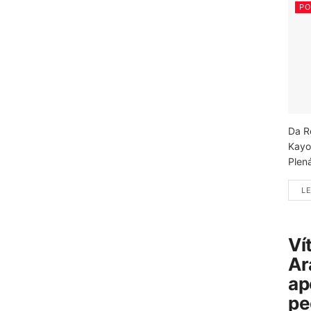
PO
Da R
Kayo
Plená
LE
Ví
Ar
ap
pe