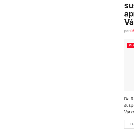
su
ap
Vá
por
R
PO
Da R
susp
Várz
LE