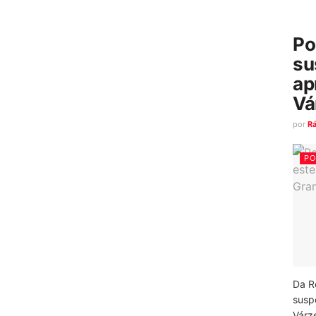
Po
su
ap
Vá
por
R
PO
Da R
susp
Várz