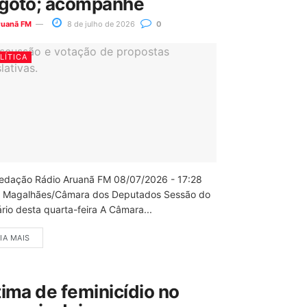
goto; acompanhe
ruanã FM
8 de julho de 2026
0
LÍTICA
edação Rádio Aruanã FM 08/07/2026 - 17:28
 Magalhães/Câmara dos Deputados Sessão do
rio desta quarta-feira A Câmara...
IA MAIS
tima de feminicídio no