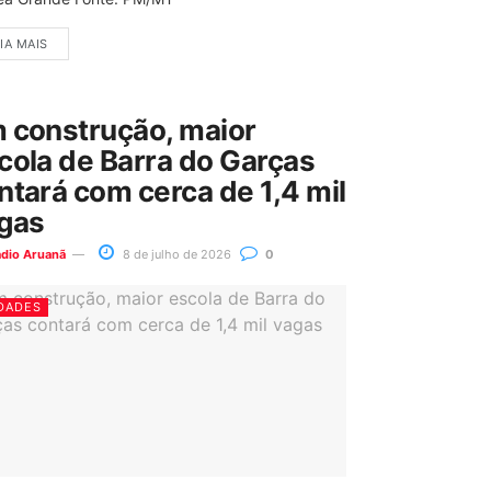
IA MAIS
 construção, maior
cola de Barra do Garças
ntará com cerca de 1,4 mil
gas
ádio Aruanã
8 de julho de 2026
0
DADES