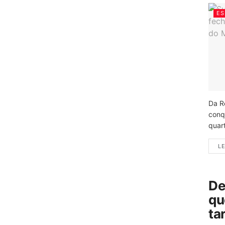
ES
Da R
conq
quart
LE
De
qu
ta