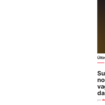
Últ
Su
no
va
da
por
A