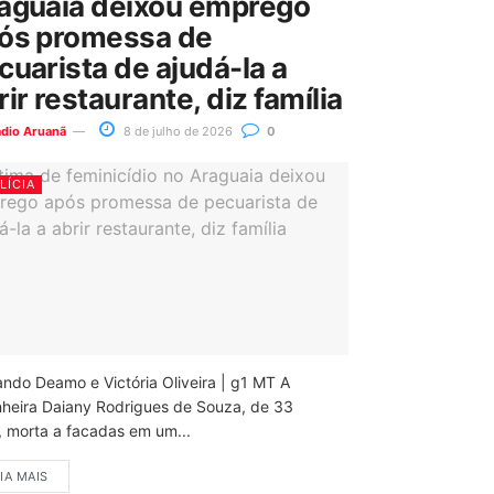
aguaia deixou emprego
ós promessa de
cuarista de ajudá-la a
rir restaurante, diz família
ádio Aruanã
8 de julho de 2026
0
LÍCIA
ando Deamo e Victória Oliveira | g1 MT A
nheira Daiany Rodrigues de Souza, de 33
, morta a facadas em um...
IA MAIS