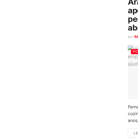
Ar
ap
pe
ab
por
R
PO
Fern
cozi
anos
LE