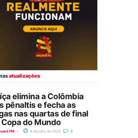
imas
atualizações
íça elimina a Colômbia
s pênaltis e fecha as
gas nas quartas de final
 Copa do Mundo
ruanã FM
8 de julho de 2026
0