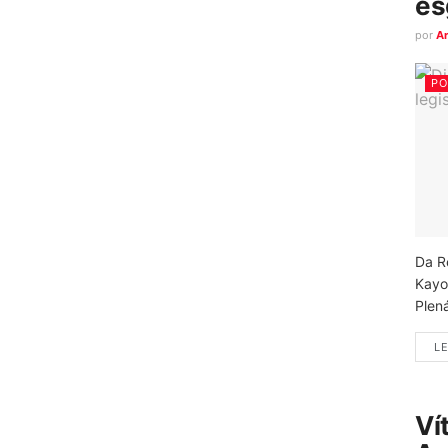
es
por
A
PO
Da R
Kayo
Plená
LE
Ví