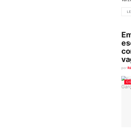
LE
Em
es
co
va
por
R
CI