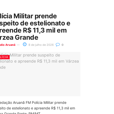
lícia Militar prende
speito de estelionato e
reende R$ 11,3 mil em
rzea Grande
ádio Aruanã
8 de julho de 2026
0
LÍCIA
edação Aruanã FM Polícia Militar prende
eito de estelionato e apreende R$ 11,3 mil em
ea Grande Fonte: PM/MT