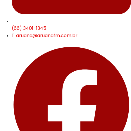
(66) 3401-1345
aruana@aruanafm.com.br