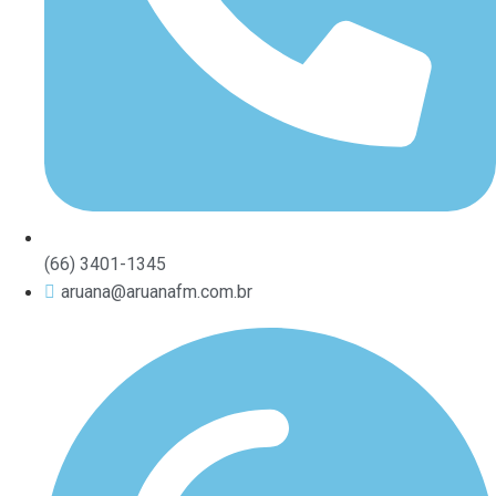
(66) 3401-1345
aruana@aruanafm.com.br