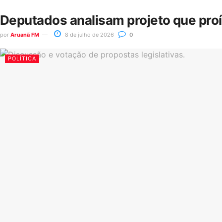
Deputados analisam projeto que pro
por
Aruanã FM
8 de julho de 2026
0
POLÍTICA