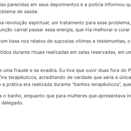
rias parecidas em seus depoimentos e a polícia informou q
roblema de saúde.
uma revolução espiritual, um tratamento para esse problem
unção carnal passar essa energia, que iria melhorar e curar
m base nos relatos de supostas vítimas e testemunhas, o j
idos durante rituais realizadas em salas reservadas, em um
e uma fraude e se evadira. Eu tive que ouvir duas fora do
ns terapêuticos, acreditando de verdade que seria a única
 a prática era realizada durante “banhos terapêuticos”, qu
ra o banho, enquanto que para mulheres que apresentava in
o delegado.