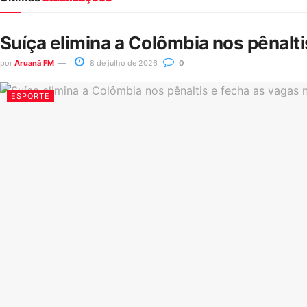
Suíça elimina a Colômbia nos pênalt
por
Aruanã FM
8 de julho de 2026
0
ESPORTE