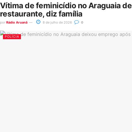
Vítima de feminicídio no Araguaia d
restaurante, diz família
por
Rádio Aruanã
8 de julho de 2026
0
POLÍCIA