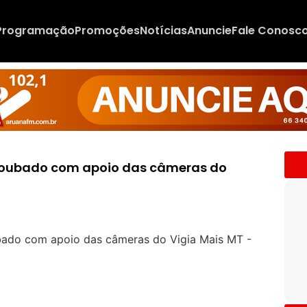
Programação
Promoções
Notícias
Anuncie
Fale Conosc
lo roubado com apoio das câmeras do