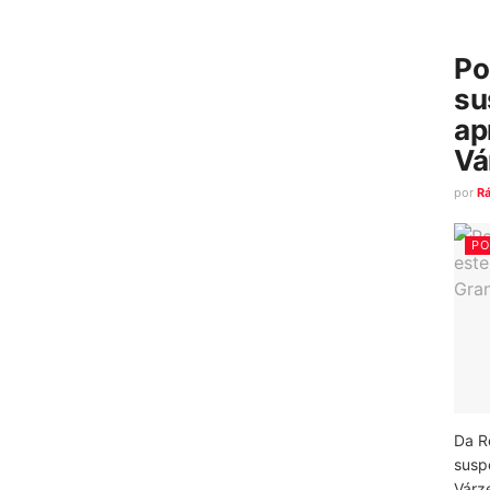
Po
su
ap
Vá
por
R
PO
Da R
susp
Várz