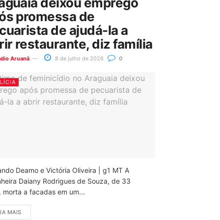
aguaia deixou emprego
ós promessa de
cuarista de ajudá-la a
rir restaurante, diz família
ádio Aruanã
8 de julho de 2026
0
LÍCIA
ando Deamo e Victória Oliveira | g1 MT A
nheira Daiany Rodrigues de Souza, de 33
, morta a facadas em um...
IA MAIS