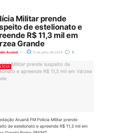
lícia Militar prende
speito de estelionato e
reende R$ 11,3 mil em
rzea Grande
ádio Aruanã
8 de julho de 2026
0
LÍCIA
edação Aruanã FM Polícia Militar prende
eito de estelionato e apreende R$ 11,3 mil em
ea Grande Fonte: PM/MT