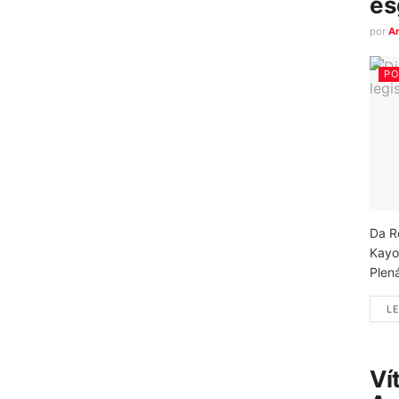
es
por
A
PO
Da R
Kayo
Plená
LE
Ví