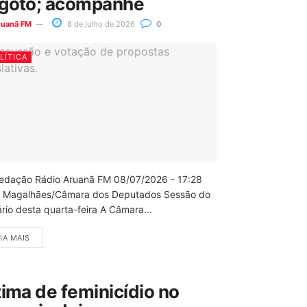
goto; acompanhe
ruanã FM
8 de julho de 2026
0
LÍTICA
edação Rádio Aruanã FM 08/07/2026 - 17:28
 Magalhães/Câmara dos Deputados Sessão do
rio desta quarta-feira A Câmara...
IA MAIS
tima de feminicídio no