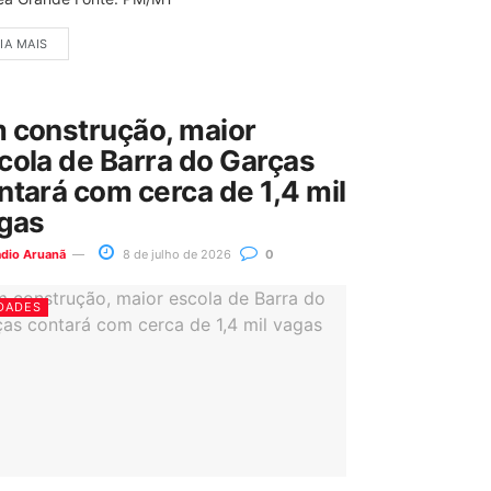
IA MAIS
 construção, maior
cola de Barra do Garças
ntará com cerca de 1,4 mil
gas
ádio Aruanã
8 de julho de 2026
0
DADES