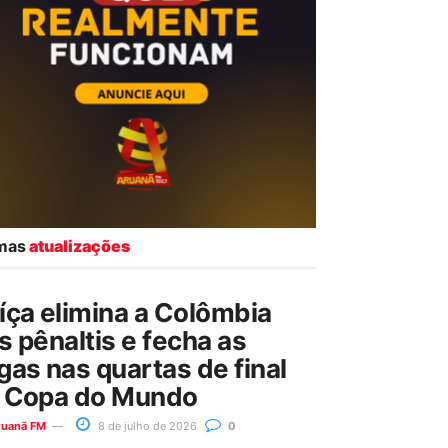
imas
atualizações
íça elimina a Colômbia
s pênaltis e fecha as
gas nas quartas de final
 Copa do Mundo
ruanã FM
8 de julho de 2026
0