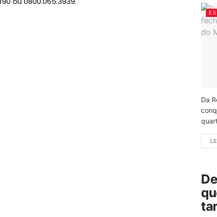
 190 ou 0800.065.3939.
ES
Da R
conq
quart
LE
De
qu
ta