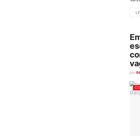
LE
Em
es
co
va
por
R
CI