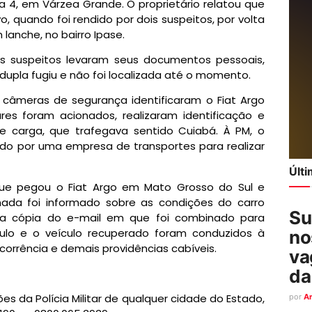
ia 4, em Várzea Grande. O proprietário relatou que
, quando foi rendido por dois suspeitos, por volta
lanche, no bairro Ipase.
os suspeitos levaram seus documentos pessoais,
 dupla fugiu e não foi localizada até o momento.
câmeras de segurança identificaram o Fiat Argo
ares foram acionados, realizaram identificação e
 carga, que trafegava sentido Cuiabá. À PM, o
do por uma empresa de transportes para realizar
Últ
que pegou o Fiat Argo em Mato Grosso do Sul e
 nada foi informado sobre as condições do carro
Su
a cópia do e-mail em que foi combinado para
ículo e o veículo recuperado foram conduzidos à
no
corrência e demais providências cabíveis.
va
da
s da Polícia Militar de qualquer cidade do Estado,
por
A