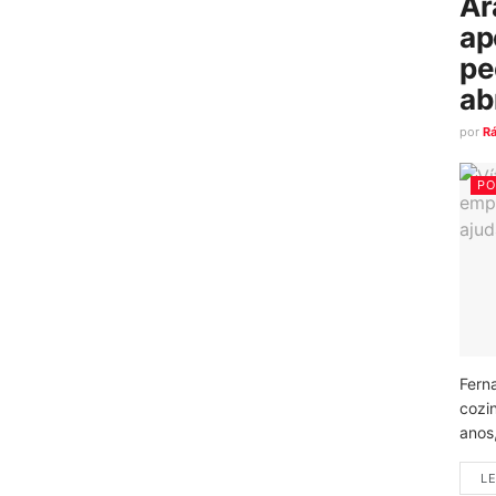
Ar
ap
pe
ab
por
R
PO
Fern
cozi
anos
LE