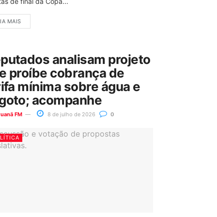
as de final da Copa...
IA MAIS
putados analisam projeto
e proíbe cobrança de
rifa mínima sobre água e
goto; acompanhe
ruanã FM
8 de julho de 2026
0
LÍTICA