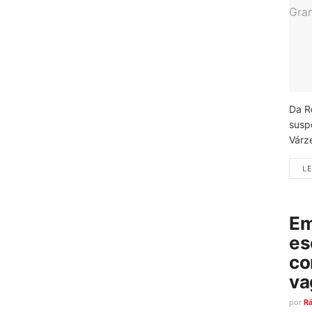
Da R
susp
Várz
LE
Em
es
co
va
por
R