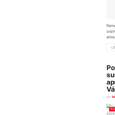
Fern
cozi
anos
LE
Po
su
ap
Vá
por
R
PO