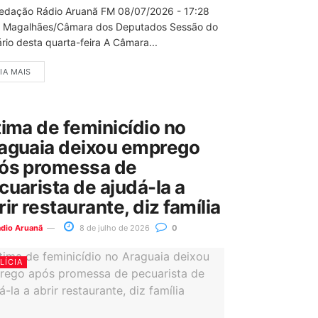
edação Rádio Aruanã FM 08/07/2026 - 17:28
 Magalhães/Câmara dos Deputados Sessão do
rio desta quarta-feira A Câmara...
IA MAIS
tima de feminicídio no
aguaia deixou emprego
ós promessa de
cuarista de ajudá-la a
rir restaurante, diz família
ádio Aruanã
8 de julho de 2026
0
LÍCIA