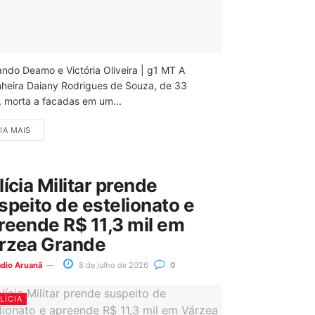
ando Deamo e Victória Oliveira | g1 MT A
nheira Daiany Rodrigues de Souza, de 33
, morta a facadas em um...
IA MAIS
lícia Militar prende
speito de estelionato e
reende R$ 11,3 mil em
rzea Grande
ádio Aruanã
8 de julho de 2026
0
LÍCIA