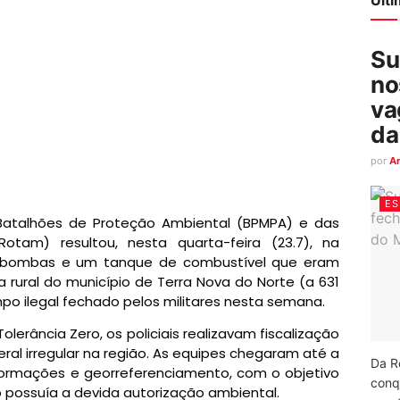
Su
no
va
da
por
A
ES
 Batalhões de Proteção Ambiental (BPMPA) e das
otam) resultou, nesta quarta-feira (23.7), na
obombas e um tanque de combustível que eram
a rural do município de Terra Nova do Norte (a 631
mpo ilegal fechado pelos militares nesta semana.
rância Zero, os policiais realizavam fiscalização
al irregular na região. As equipes chegaram até a
Da R
ormações e georreferenciamento, com o objetivo
conq
o possuía a devida autorização ambiental.