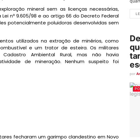
quart
xploração mineral sem as licenças necessárias,
LE
 Lei nº 9.605/98 e ao artigo 66 do Decreto Federal
ades potencialmente poluidoras desenvolvidas sem
De
ntos utilizados na extração de minérios, como
qu
bustível e um trator de esteira. Os militares
ta
a Cadastro Ambiental Rural, mas não havia
tividade de mineração. Nenhum suspeito foi
es
por
A
PO
 militares fecharam um garimpo clandestino em Novo