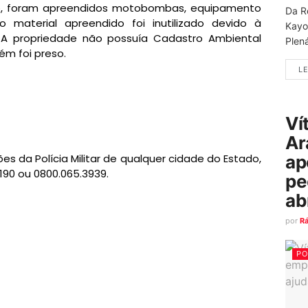
o, foram apreendidos motobombas, equipamento
Da R
material apreendido foi inutilizado devido à
Kayo
. A propriedade não possuía Cadastro Ambiental
Plená
ém foi preso.
LE
Ví
Ar
ap
s da Polícia Militar de qualquer cidade do Estado,
 190 ou 0800.065.3939.
pe
ab
por
R
PO