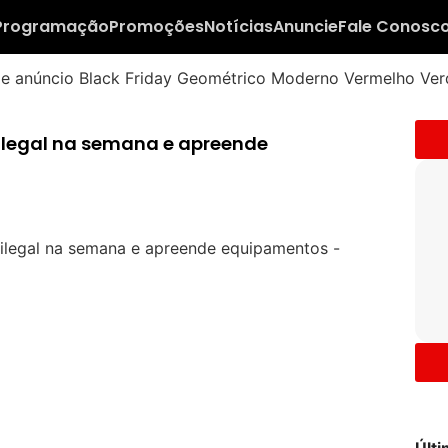
Programação
Promoções
Notícias
Anuncie
Fale Conosc
o ilegal na semana e apreende
Últ