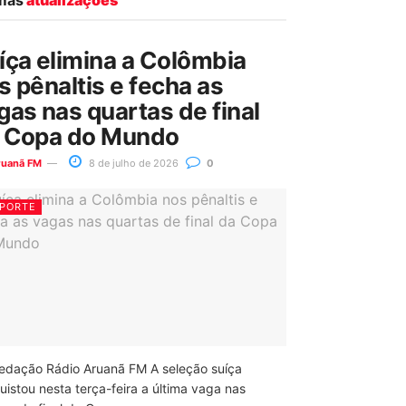
íça elimina a Colômbia
s pênaltis e fecha as
gas nas quartas de final
 Copa do Mundo
ruanã FM
8 de julho de 2026
0
PORTE
edação Rádio Aruanã FM A seleção suíça
uistou nesta terça-feira a última vaga nas