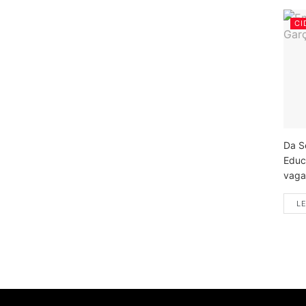
CI
Da S
Educ
vagas
LE