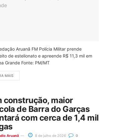
edação Aruanã FM Polícia Militar prende
eito de estelionato e apreende R$ 11,3 mil em
ea Grande Fonte: PM/MT
IA MAIS
 construção, maior
cola de Barra do Garças
ntará com cerca de 1,4 mil
gas
ádio Aruanã
8 de julho de 2026
0