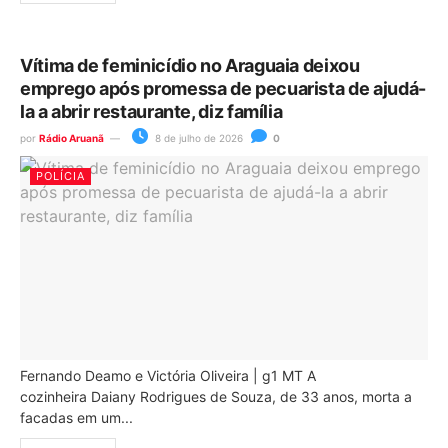
Vítima de feminicídio no Araguaia deixou
emprego após promessa de pecuarista de ajudá-
la a abrir restaurante, diz família
por
Rádio Aruanã
8 de julho de 2026
0
POLÍCIA
Fernando Deamo e Victória Oliveira | g1 MT A
cozinheira Daiany Rodrigues de Souza, de 33 anos, morta a
facadas em um...