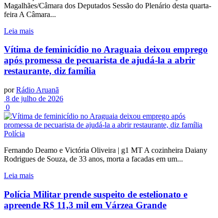
Magalhães/Câmara dos Deputados Sessão do Plenário desta quarta-
feira A Câmara...
Leia mais
Vítima de feminicídio no Araguaia deixou emprego
após promessa de pecuarista de ajudá-la a abrir
restaurante, diz família
por
Rádio Aruanã
8 de julho de 2026
0
Polícia
Fernando Deamo e Victória Oliveira | g1 MT A cozinheira Daiany
Rodrigues de Souza, de 33 anos, morta a facadas em um...
Leia mais
Polícia Militar prende suspeito de estelionato e
apreende R$ 11,3 mil em Várzea Grande