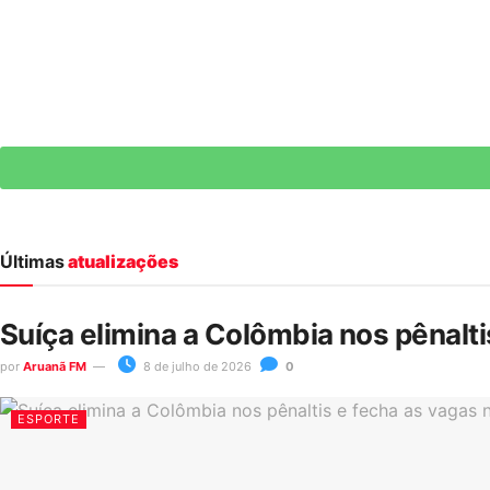
Últimas
atualizações
Suíça elimina a Colômbia nos pênalt
por
Aruanã FM
8 de julho de 2026
0
ESPORTE