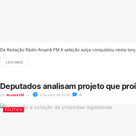
Da Redação Rádio Aruanã FM A seleção suíça conquistou nesta terça-
LEIA MAIS
Deputados analisam projeto que pro
por
Aruanã FM
8 de julho de 2026
0
POLÍTICA