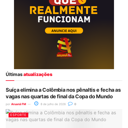
Últimas
atualizações
Suíça elimina a Colômbia nos pênaltis e fecha as
vagas nas quartas de final da Copa do Mundo
por
Aruanã FM
8 de julho de 2026
0
ESPORTE