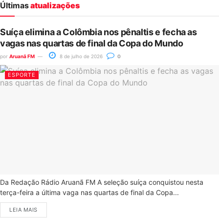
Últimas
atualizações
Suíça elimina a Colômbia nos pênaltis e fecha as
vagas nas quartas de final da Copa do Mundo
por
Aruanã FM
8 de julho de 2026
0
ESPORTE
Da Redação Rádio Aruanã FM A seleção suíça conquistou nesta
terça-feira a última vaga nas quartas de final da Copa...
LEIA MAIS