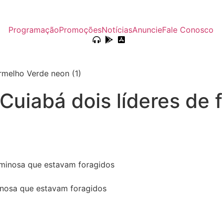
Programação
Promoções
Notícias
Anuncie
Fale Conosco
 Cuiabá dois líderes de
minosa que estavam foragidos