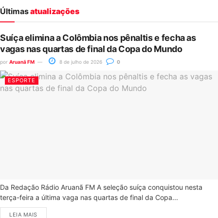
Últimas
atualizações
Suíça elimina a Colômbia nos pênaltis e fecha as
vagas nas quartas de final da Copa do Mundo
por
Aruanã FM
8 de julho de 2026
0
ESPORTE
Da Redação Rádio Aruanã FM A seleção suíça conquistou nesta
terça-feira a última vaga nas quartas de final da Copa...
LEIA MAIS