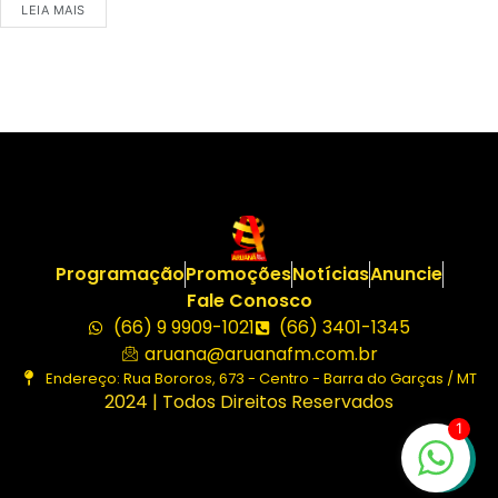
LEIA MAIS
Programação
Promoções
Notícias
Anuncie
Fale Conosco
(66) 9 9909-1021
(66) 3401-1345
aruana@aruanafm.com.br
Endereço: Rua Bororos, 673 - Centro - Barra do Garças / MT
2024 | Todos Direitos Reservados
1