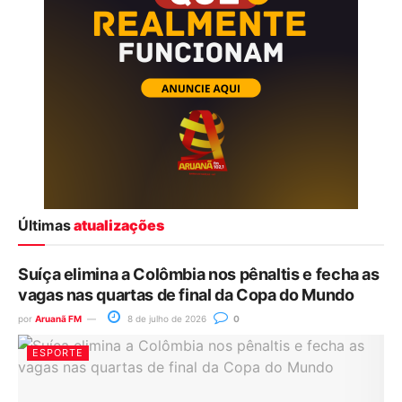
Últimas
atualizações
Suíça elimina a Colômbia nos pênaltis e fecha as
vagas nas quartas de final da Copa do Mundo
por
Aruanã FM
8 de julho de 2026
0
ESPORTE