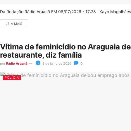
Da Redação Rádio Aruanã FM 08/07/2026 - 17:28 Kayo Magalhães/C
LEIA MAIS
Vítima de feminicídio no Araguaia d
restaurante, diz família
por
Rádio Aruanã
8 de julho de 2026
0
POLÍCIA