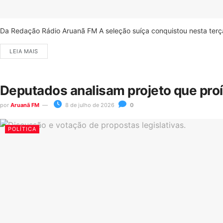
Da Redação Rádio Aruanã FM A seleção suíça conquistou nesta terça-
LEIA MAIS
Deputados analisam projeto que pro
por
Aruanã FM
8 de julho de 2026
0
POLÍTICA