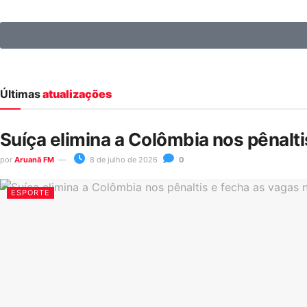
Últimas
atualizações
Suíça elimina a Colômbia nos pênalt
por
Aruanã FM
8 de julho de 2026
0
ESPORTE