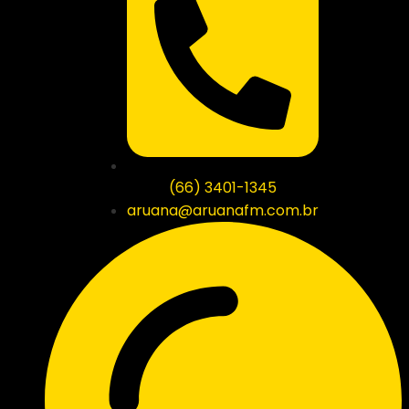
(66) 3401-1345
aruana@aruanafm.com.br