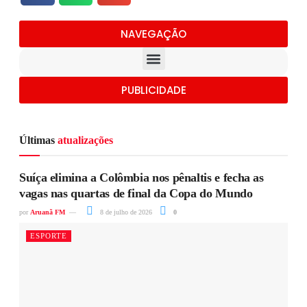
NAVEGAÇÃO
PUBLICIDADE
Últimas
atualizações
Suíça elimina a Colômbia nos pênaltis e fecha as
vagas nas quartas de final da Copa do Mundo
por
Aruanã FM
8 de julho de 2026
0
ESPORTE