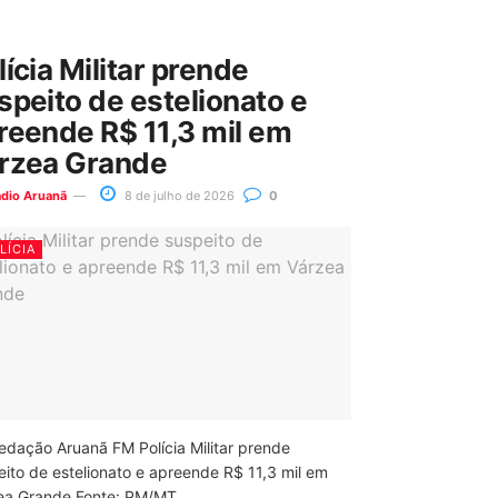
lícia Militar prende
speito de estelionato e
reende R$ 11,3 mil em
rzea Grande
ádio Aruanã
8 de julho de 2026
0
LÍCIA
edação Aruanã FM Polícia Militar prende
eito de estelionato e apreende R$ 11,3 mil em
ea Grande Fonte: PM/MT