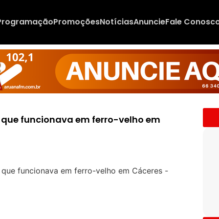
Programação
Promoções
Notícias
Anuncie
Fale Conosc
o que funcionava em ferro-velho em