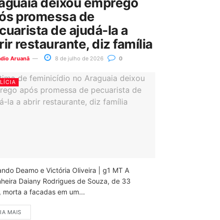
aguaia deixou emprego
ós promessa de
cuarista de ajudá-la a
rir restaurante, diz família
ádio Aruanã
8 de julho de 2026
0
LÍCIA
ando Deamo e Victória Oliveira | g1 MT A
nheira Daiany Rodrigues de Souza, de 33
, morta a facadas em um...
IA MAIS