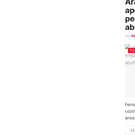
Ar
ap
pe
ab
por
R
PO
Fern
cozi
anos
LE