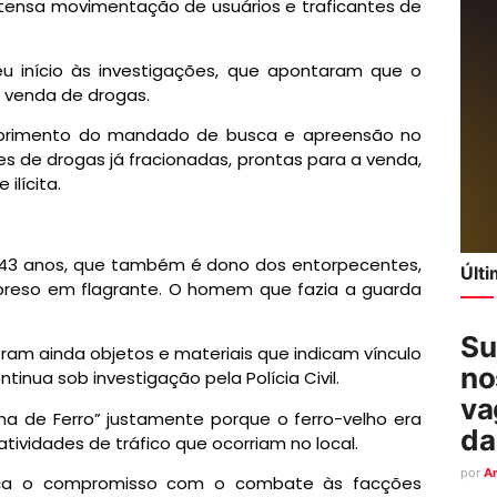
ntensa movimentação de usuários e traficantes de
u início às investigações, que apontaram que o
a venda de drogas.
umprimento do mandado de busca e apreensão no
ções de drogas já fracionadas, prontas para a venda,
ilícita.
e 43 anos, que também é dono dos entorpecentes,
Últ
 preso em flagrante. O homem que fazia a guarda
Su
eram ainda objetos e materiais que indicam vínculo
no
inua sob investigação pela Polícia Civil.
va
a de Ferro” justamente porque o ferro-velho era
da
atividades de tráfico que ocorriam no local.
por
A
força o compromisso com o combate às facções