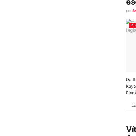
es
por
A
PO
Da R
Kayo
Plená
LE
Ví