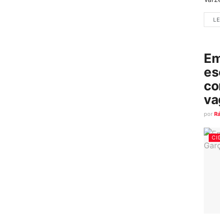
LE
Em
es
co
va
por
R
CI