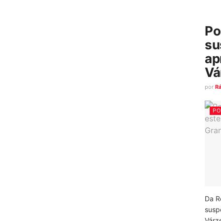
Po
su
ap
Vá
por
R
PO
Da R
susp
Várz