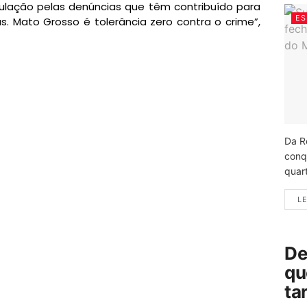
ulação pelas denúncias que têm contribuído para
ES
. Mato Grosso é tolerância zero contra o crime”,
Da R
conq
quart
LE
De
qu
ta