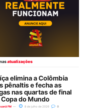
imas
atualizações
íça elimina a Colômbia
s pênaltis e fecha as
gas nas quartas de final
 Copa do Mundo
ruanã FM
8 de julho de 2026
0