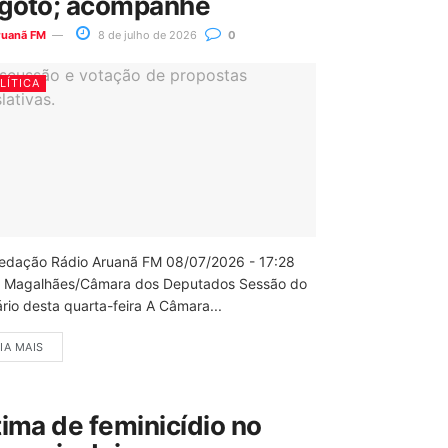
goto; acompanhe
ruanã FM
8 de julho de 2026
0
LÍTICA
edação Rádio Aruanã FM 08/07/2026 - 17:28
 Magalhães/Câmara dos Deputados Sessão do
rio desta quarta-feira A Câmara...
IA MAIS
tima de feminicídio no