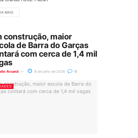
IA MAIS
 construção, maior
cola de Barra do Garças
ntará com cerca de 1,4 mil
gas
ádio Aruanã
8 de julho de 2026
0
DADES