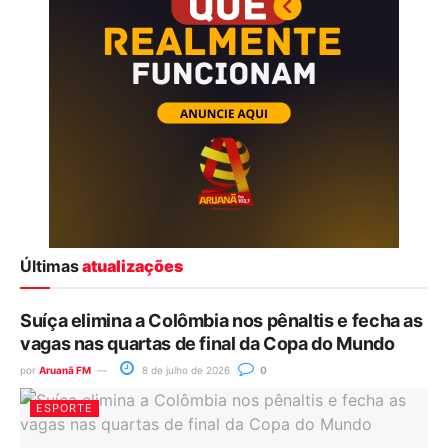
Últimas
atualizações
Suíça elimina a Colômbia nos pênaltis e fecha as
vagas nas quartas de final da Copa do Mundo
por
Aruanã FM
8 de julho de 2026
0
ESPORTE