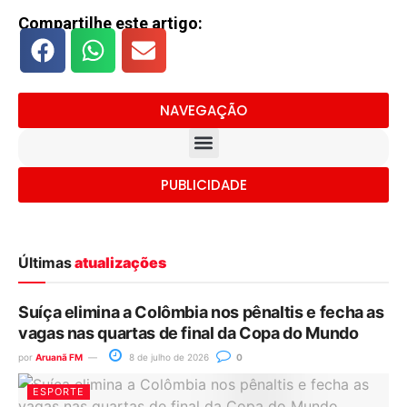
Compartilhe este artigo:
NAVEGAÇÃO
PUBLICIDADE
Últimas
atualizações
Suíça elimina a Colômbia nos pênaltis e fecha as
vagas nas quartas de final da Copa do Mundo
por
Aruanã FM
8 de julho de 2026
0
ESPORTE