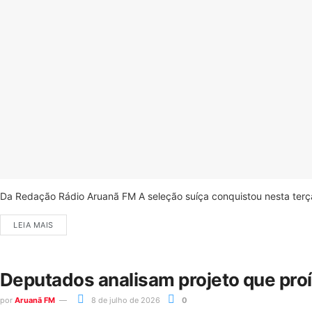
Da Redação Rádio Aruanã FM A seleção suíça conquistou nesta terça-
LEIA MAIS
Deputados analisam projeto que pro
por
Aruanã FM
8 de julho de 2026
0