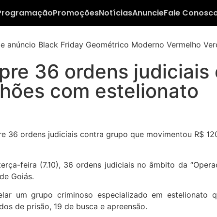
Programação
Promoções
Notícias
Anuncie
Fale Conosc
pre 36 ordens judiciais
hões com estelionato
erça-feira (7.10), 36 ordens judiciais no âmbito da “Oper
 de Goiás.
ar um grupo criminoso especializado em estelionato qua
os de prisão, 19 de busca e apreensão.