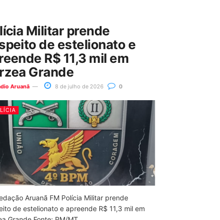
lícia Militar prende
speito de estelionato e
reende R$ 11,3 mil em
rzea Grande
ádio Aruanã
8 de julho de 2026
0
LÍCIA
edação Aruanã FM Polícia Militar prende
eito de estelionato e apreende R$ 11,3 mil em
ea Grande Fonte: PM/MT