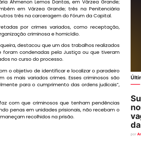
iária Ahmenon Lemos Dantas, em Várzea Grande;
ambém em Várzea Grande; três na Penitenciária
outros três na carceragem do Fórum da Capital.
cretadas por crimes variados, como receptação,
organização criminosa e homicídio.
Siqueira, destacou que um dos trabalhos realizados
e foram condenadas pela Justiça ou que tiveram
dos no curso do processo.
 o objetivo de identificar e localizar o paradeiro
am os mais variados crimes. Esses criminosos são
Últ
elmente para o cumprimento das ordens judicais”,
Su
 faz com que criminosos que tenham pendências
no
indo penas em unidades prisionais, não recebam o
va
ermaneçam recolhidos na prisão.
da
por
A