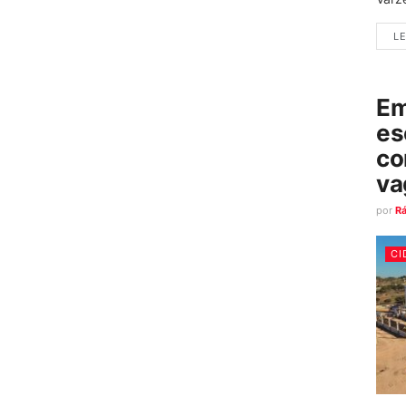
LE
Em
es
co
va
por
R
CI