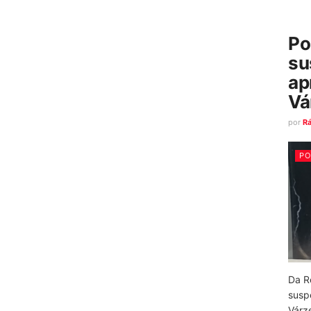
Po
su
ap
Vá
por
R
PO
Da R
susp
Várz