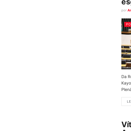
es
por
A
PO
Da R
Kayo
Plená
LE
Ví