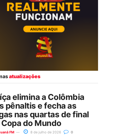
imas
atualizações
íça elimina a Colômbia
s pênaltis e fecha as
gas nas quartas de final
 Copa do Mundo
ruanã FM
8 de julho de 2026
0