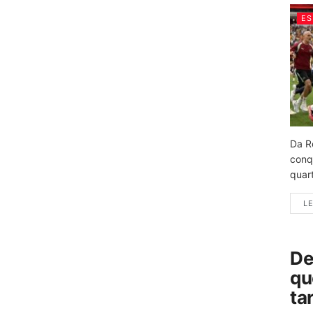
ES
Da R
conq
quart
LE
De
qu
ta