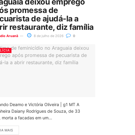
aguaia deixou emprego
ós promessa de
cuarista de ajudá-la a
rir restaurante, diz família
ádio Aruanã
8 de julho de 2026
0
LÍCIA
ando Deamo e Victória Oliveira | g1 MT A
nheira Daiany Rodrigues de Souza, de 33
, morta a facadas em um...
IA MAIS