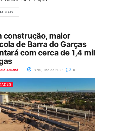
IA MAIS
 construção, maior
cola de Barra do Garças
ntará com cerca de 1,4 mil
gas
ádio Aruanã
8 de julho de 2026
0
DADES