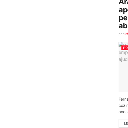
Ar
ap
pe
ab
por
R
PO
Fern
cozi
anos
LE