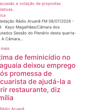
tica
Redação Rádio Aruanã FM 08/07/2026 -
28 Kayo Magalhães/Câmara dos
tados Sessão do Plenário desta quarta-
a A Câmara...
 mais
tima de feminicídio no
aguaia deixou emprego
ós promessa de
cuarista de ajudá-la a
rir restaurante, diz
mília
Rádio Aruanã