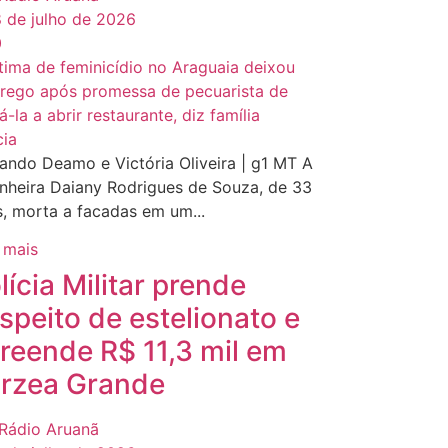
 de julho de 2026
0
cia
ando Deamo e Victória Oliveira | g1 MT A
nheira Daiany Rodrigues de Souza, de 33
, morta a facadas em um...
 mais
lícia Militar prende
speito de estelionato e
reende R$ 11,3 mil em
rzea Grande
Rádio Aruanã