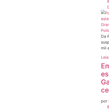
8
Polí
Da R
susp
mil
Leia
Em
es
Ga
ce
por
8