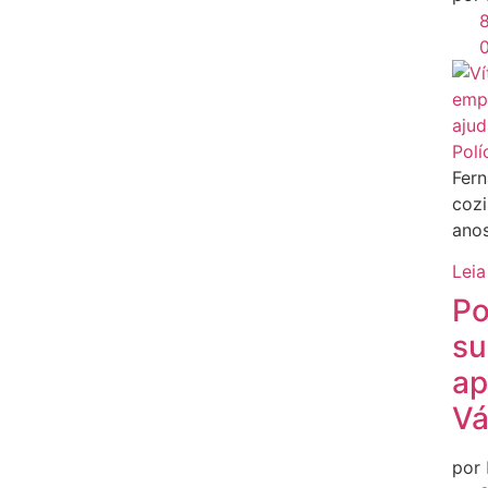
8
Polí
Fern
cozi
anos
Leia
Po
su
ap
Vá
por