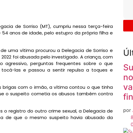
gacia de Sorriso (MT), cumpriu nessa terça-feira
e 54 anos de idade, pelo estupro da própria filha e
e uma vítima procurou a Delegacia de Sorriso e
Úl
e 2022 foi abusada pelo investigado. A criança, com
o agressivo, perguntas frequentes sobre o que
Su
tocá-las e passou a sentir repulsa a toques e
no
va
 brigas com o irmão, a vítima contou o que tinha
que o suspeito cometia os abusos também contra
fi
por
o registro do outro crime sexual, a Delegacia de
8
ma de que o mesmo suspeito havia abusado da