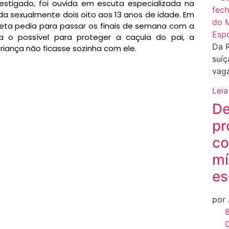
vestigado, foi ouvida em escuta especializada na
ada sexualmente dois oito aos 13 anos de idade. Em
neta pedia para passar os finais de semana com a
Esp
a o possível para proteger a caçula do pai, a
Da 
riança não ficasse sozinha com ele.
suíç
vaga
Leia
De
pr
co
mí
es
por
8