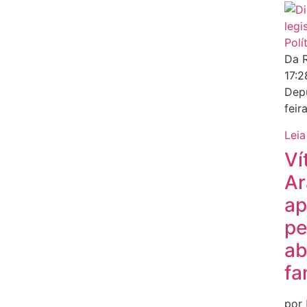
Polí
Da 
17:
Depu
feir
Leia
Ví
Ar
ap
pe
ab
fa
por