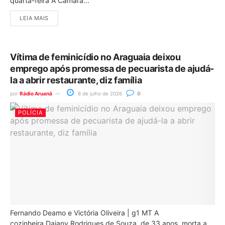
quarta-feira A Câmara...
LEIA MAIS
Vítima de feminicídio no Araguaia deixou
emprego após promessa de pecuarista de ajudá-
la a abrir restaurante, diz família
por
Rádio Aruanã
8 de julho de 2026
0
POLÍCIA
Fernando Deamo e Victória Oliveira | g1 MT A
cozinheira Daiany Rodrigues de Souza, de 33 anos, morta a