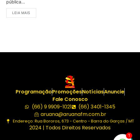
pública...
LEIA MAIS
Programação
Promoções
Notícias
Anuncie
Fale Conosco
(66) 9 9909-1021
(66) 3401-1345
aruana@aruanafm.com.br
Endereço: Rua Bororos, 673 - Centro - Barra do Garças / MT
2024 | Todos Direitos Reservados
1