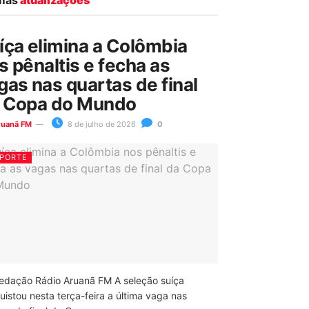
íça elimina a Colômbia
s pênaltis e fecha as
gas nas quartas de final
 Copa do Mundo
ruanã FM
8 de julho de 2026
0
PORTE
edação Rádio Aruanã FM A seleção suíça
uistou nesta terça-feira a última vaga nas