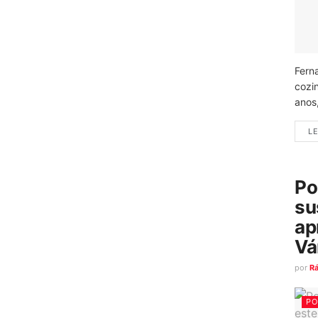
Fern
cozi
anos
LE
Po
su
ap
Vá
por
R
PO