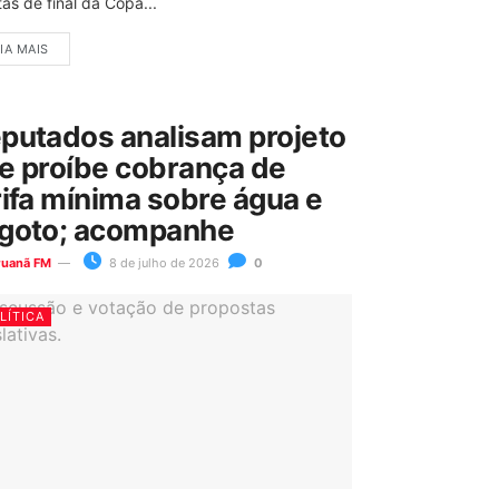
as de final da Copa...
IA MAIS
putados analisam projeto
e proíbe cobrança de
rifa mínima sobre água e
goto; acompanhe
ruanã FM
8 de julho de 2026
0
LÍTICA