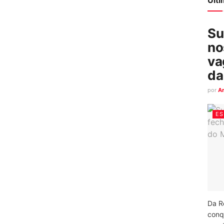
Su
no
va
da
por
A
ES
Da R
conq