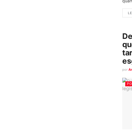
quart
LE
De
qu
ta
es
por
A
PO