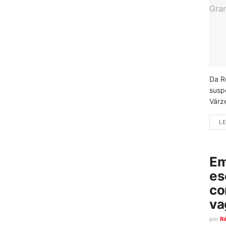
Da R
susp
Várz
LE
Em
es
co
va
por
R