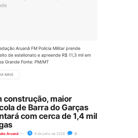
edação Aruanã FM Polícia Militar prende
eito de estelionato e apreende R$ 11,3 mil em
ea Grande Fonte: PM/MT
IA MAIS
 construção, maior
cola de Barra do Garças
ntará com cerca de 1,4 mil
gas
ádio Aruanã
8 de julho de 2026
0