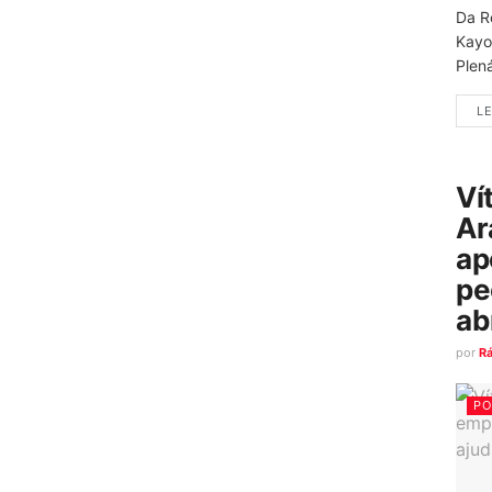
Da R
Kayo
Plená
LE
Ví
Ar
ap
pe
ab
por
R
PO