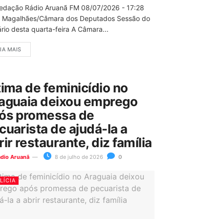
edação Rádio Aruanã FM 08/07/2026 - 17:28
 Magalhães/Câmara dos Deputados Sessão do
rio desta quarta-feira A Câmara...
IA MAIS
tima de feminicídio no
aguaia deixou emprego
ós promessa de
cuarista de ajudá-la a
rir restaurante, diz família
ádio Aruanã
8 de julho de 2026
0
LÍCIA