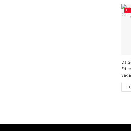
CI
Da S
Educ
vagas
LE