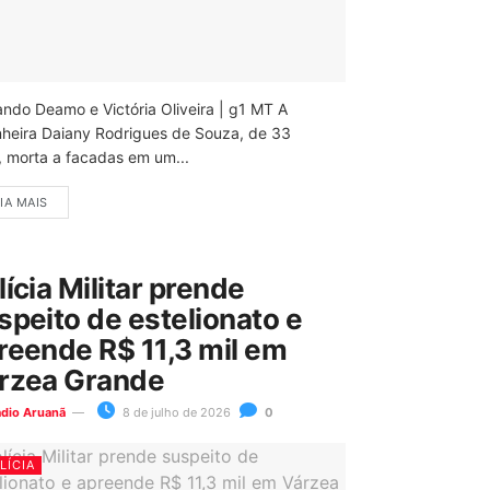
ando Deamo e Victória Oliveira | g1 MT A
nheira Daiany Rodrigues de Souza, de 33
, morta a facadas em um...
IA MAIS
lícia Militar prende
speito de estelionato e
reende R$ 11,3 mil em
rzea Grande
ádio Aruanã
8 de julho de 2026
0
LÍCIA