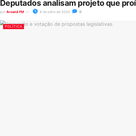
Deputados analisam projeto que pro
por
Aruanã FM
8 de julho de 2026
0
POLÍTICA