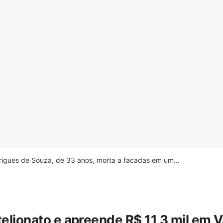
drigues de Souza, de 33 anos, morta a facadas em um...
stelionato e apreende R$ 11,3 mil em