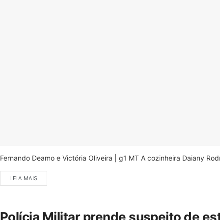
Fernando Deamo e Victória Oliveira | g1 MT A cozinheira Daiany Ro
LEIA MAIS
Polícia Militar prende suspeito de e