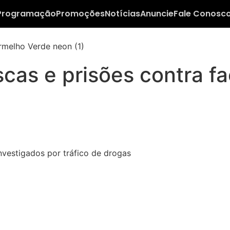
Programação
Promoções
Notícias
Anuncie
Fale Conosc
scas e prisões contra f
investigados por tráfico de drogas