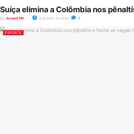
Suíça elimina a Colômbia nos pênalt
por
Aruanã FM
8 de julho de 2026
0
ESPORTE