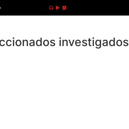
o
accionados investigados